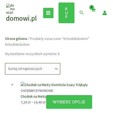
Przejdź
do
K
Szukaj
U
treści
domowi.pl
P
Strona główna
/ Produkty oznaczone “#chodnikdodom”
#chodnikdodom
Posortowane
Wyświetlanie wszystkich wyników: 8
według
najnowszych
CHODNIKI DYWANOWE
Chodnik na Metry DomVista Szary Trójkąty
WYBIERZ OPCJE
Zakres
Ten
7,20
zł
–
14,40
zł
cen:
produkt