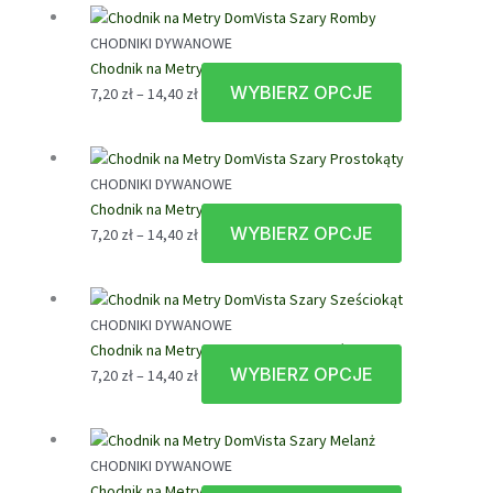
od
ma
7,20 zł
wiele
CHODNIKI DYWANOWE
do
wariantów.
Chodnik na Metry DomVista Szary Romby
14,40 zł
Opcje
WYBIERZ OPCJE
Zakres
Ten
7,20
zł
–
14,40
zł
można
cen:
produkt
wybrać
od
ma
na
7,20 zł
wiele
stronie
CHODNIKI DYWANOWE
do
wariantów.
produktu
Chodnik na Metry DomVista Szary Prostokąty
14,40 zł
Opcje
WYBIERZ OPCJE
Zakres
Ten
7,20
zł
–
14,40
zł
można
cen:
produkt
wybrać
od
ma
na
7,20 zł
wiele
stronie
CHODNIKI DYWANOWE
do
wariantów.
produktu
Chodnik na Metry DomVista Szary Sześciokąt
14,40 zł
Opcje
WYBIERZ OPCJE
Zakres
Ten
7,20
zł
–
14,40
zł
można
cen:
produkt
wybrać
od
ma
na
7,20 zł
wiele
stronie
CHODNIKI DYWANOWE
do
wariantów.
produktu
Chodnik na Metry DomVista Szary Melanż