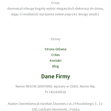
O nas
ó
domowi.pl oferuje bogaty wybór eleganckich dekoracji do domu,
w
dając Ci możliwość wyrażenia siebie poprzez design wnętrz.
Strony
Strona Główna
O Nas
Kontakt
Blog
Dane Firmy
Numer REGON 280076061 wpisany w CEIDG. Numer Nip.
PL7431843528
Aladyn Owireklama.pl Aurelian Stasewicz ul.J.Piłsudskiego 3 , 11-
100, Lidzbark Warminski , Polska