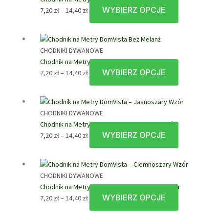
14,40 zł
Opcje
WYBIERZ OPCJE
Zakres
Ten
7,20
zł
–
14,40
zł
można
cen:
produkt
wybrać
od
ma
na
7,20 zł
wiele
stronie
CHODNIKI DYWANOWE
do
wariantów.
produktu
Chodnik na Metry DomVista Beż Melanż
14,40 zł
Opcje
WYBIERZ OPCJE
Zakres
Ten
7,20
zł
–
14,40
zł
można
cen:
produkt
wybrać
od
ma
na
7,20 zł
wiele
stronie
CHODNIKI DYWANOWE
do
wariantów.
produktu
Chodnik na Metry DomVista – Jasnoszary Wzór
14,40 zł
Opcje
WYBIERZ OPCJE
Zakres
Ten
7,20
zł
–
14,40
zł
można
cen:
produkt
wybrać
od
ma
na
7,20 zł
wiele
stronie
CHODNIKI DYWANOWE
do
wariantów.
produktu
Chodnik na Metry DomVista – Ciemnoszary Wzór
14,40 zł
Opcje
WYBIERZ OPCJE
Zakres
Ten
7,20
zł
–
14,40
zł
można
cen:
produkt
wybrać