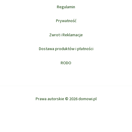
Regulamin
Prywatność
Zwrot i Reklamacje
Dostawa produktów i płatności
RODO
Prawa autorskie © 2026 domowi.pl
Ta strona korzysta z ciasteczek aby świadczyć usługi na najwyższym
poziomie. Dalsze korzystanie ze strony oznacza, że zgadzasz się na ich