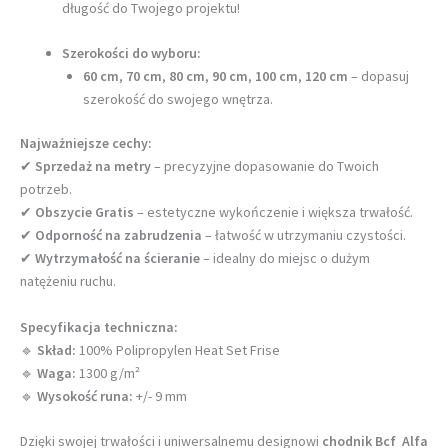
długość do Twojego projektu!
Szerokości do wyboru:
60 cm
,
70 cm
,
80 cm
,
90 cm
,
100 cm
,
120 cm
– dopasuj
szerokość do swojego wnętrza.
Najważniejsze cechy:
✔
Sprzedaż na metry
– precyzyjne dopasowanie do Twoich
potrzeb.
✔
Obszycie Gratis
– estetyczne wykończenie i większa trwałość.
✔
Odporność na zabrudzenia
– łatwość w utrzymaniu czystości.
✔
Wytrzymałość na ścieranie
– idealny do miejsc o dużym
natężeniu ruchu.
Specyfikacja techniczna:
🔹
Skład:
100% Polipropylen Heat Set Frise
🔹
Waga:
1300 g/m²
🔹
Wysokość runa:
+/- 9 mm
Dzięki swojej trwałości i uniwersalnemu designowi
chodnik Bcf Alfa