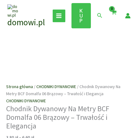
Przejdź
do
K
Szukaj
U
treści
domowi.pl
P
Strona główna
/
CHODNIKI DYWANOWE
/ Chodnik Dywanowy Na
Metry BCF Domalfa 06 Brązowy – Trwałość i Elegancja
CHODNIKI DYWANOWE
Chodnik Dywanowy Na Metry BCF
Domalfa 06 Brązowy – Trwałość i
Elegancja
Zakres
3,80
zł
–
6,60
zł