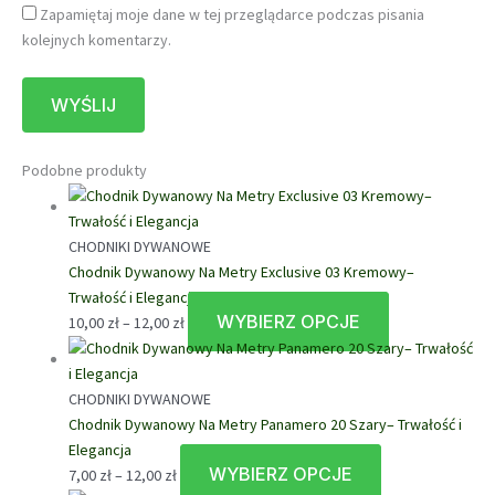
Zapamiętaj moje dane w tej przeglądarce podczas pisania
kolejnych komentarzy.
Podobne produkty
CHODNIKI DYWANOWE
Chodnik Dywanowy Na Metry Exclusive 03 Kremowy–
Trwałość i Elegancja
WYBIERZ OPCJE
Zakres
Ten
10,00
zł
–
12,00
zł
cen:
produkt
od
ma
10,00 zł
wiele
CHODNIKI DYWANOWE
do
wariantów.
Chodnik Dywanowy Na Metry Panamero 20 Szary– Trwałość i
12,00 zł
Opcje
Elegancja
WYBIERZ OPCJE
Zakres
Ten
można
7,00
zł
–
12,00
zł