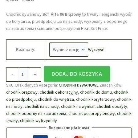
cen:
od
Chodnik dywanowy
Bcf Alfa 06 Brązowy
to trwały i elegancki wybór
3,80 zł
do korytarza, przedpokoju lub na schody, wykonany z odpornego
do
na zabrudzenia i ścieranie polipropylenu Heat Set Frise.
6,60 zł
Rozmiary:
Wyczyść
ilość
DODAJ DO KOSZYKA
-
+
Chodnik
Dywanowy
SKU:
Brak danych
Kategoria:
CHODNIKI DYWANOWE
Znaczników:
Na
chodnik brązowy
,
chodnik dekoracyjny
,
chodnik do domu
,
chodnik
Metry
do przedpokoju
,
chodnik do wnętrza
,
chodnik korytarzowy
,
chodnik
BCF
na metry
,
chodnik na schody
,
chodnik na wymiar
,
chodnik obszyty
,
Domalfa
chodnik odporny na zabrudzenia
,
chodnik polipropylenowy
,
chodnik
06
trwały
,
chodnik wytrzymały
Brązowy
Bezpieczne płatności
–