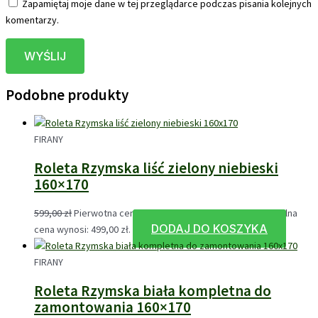
Zapamiętaj moje dane w tej przeglądarce podczas pisania kolejnych
komentarzy.
Podobne produkty
FIRANY
Roleta Rzymska liść zielony niebieski
160×170
599,00
zł
Pierwotna cena wynosiła: 599,00 zł.
499,00
zł
Aktualna
DODAJ DO KOSZYKA
cena wynosi: 499,00 zł.
FIRANY
Roleta Rzymska biała kompletna do
zamontowania 160×170