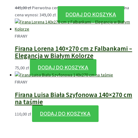
449,00
zł
Pierwotna cena wynosiła: 449,00 zł.
349,00
zł
Aktualna
DODAJ DO KOSZYKA
cena wynosi: 349,00 zł.
FIRANY
Firana Lorena 140×270 cm z Falbankami –
Elegancja w Białym Kolorze
DODAJ DO KOSZYKA
75,00
zł
FIRANY
Firana Luisa Biała Szyfonowa 140×270 cm
na taśmie
DODAJ DO KOSZYKA
110,00
zł