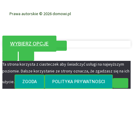
Prawa autorskie © 2026 domowi.pl
WYBIERZ OPCJE
Ta strona korzysta z ciasteczek aby świadczyć usługi na najwyższym
poziomie. Dalsze korzystanie ze strony oznacza, że zgadzasz się na ich
użycie.
ZGODA
POLITYKA PRYWATNOŚCI