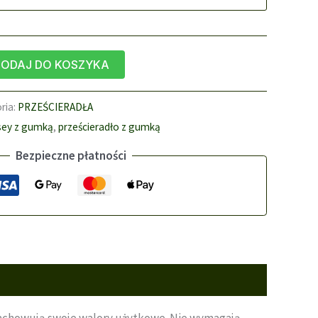
64,90 zł
ODAJ DO KOSZYKA
ria:
PRZEŚCIERADŁA
rsey z gumką
,
prześcieradło z gumką
Bezpieczne płatności
 zachowują swoje walory użytkowe. Nie wymagają