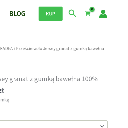
Szukaj
BLOG
KUP
ERADŁA
/ Prześcieradło Jersey granat z gumką bawełna
rsey granat z gumką bawełna 100%
Zakres
zł
cen:
gumką
od
24,90 zł
do