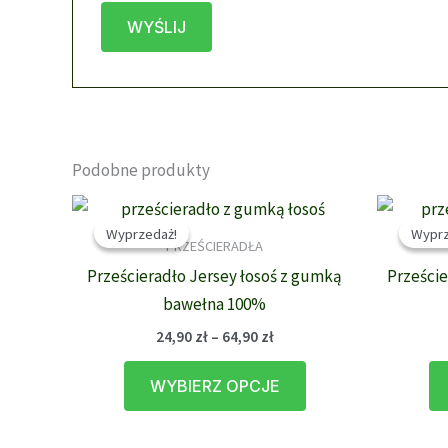
Podobne produkty
Wyprzedaż!
Wyprzedaż!
Wyprz
Wyprz
PRZEŚCIERADŁA
Prześcieradło Jersey łosoś z gumką
Przeście
bawełna 100%
Zakres
24,90
zł
–
64,90
zł
cen:
Ten
od
WYBIERZ OPCJE
24,90 zł
produkt
do
ma
64,90 zł