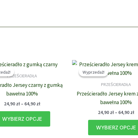
edaż!
edaż!
Wyprzedaż!
Wyprzedaż!
PRZEŚCIERADŁA
PRZEŚCIERADŁA
radło Jersey czarny z gumką
bawełna 100%
Prześcieradło Jersey krem
bawełna 100%
Zakres
24,90
zł
–
64,90
zł
cen:
Z
24,90
zł
–
64,90
zł
Ten
od
c
WYBIERZ OPCJE
24,90 zł
produkt
o
do
WYBIERZ OPCJE
24
ma
64,90 zł
d