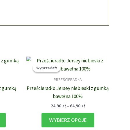
Wyprzedaż!
Wyprzedaż!
PRZEŚCIERADŁA
 z gumką
Prześcieradło Jersey niebieski z gumką
bawełna 100%
akres
Zakres
24,90
zł
–
64,90
zł
en:
cen:
Ten
Ten
d
od
WYBIERZ OPCJE
,90 zł
24,90 zł
produkt
produkt
o
do