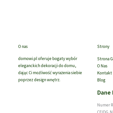
wiele
wariantów.
Opcje
można
wybrać
na
stronie
O nas
Strony
produktu
domowi.pl oferuje bogaty wybór
Strona 
eleganckich dekoracji do domu,
O Nas
dając Ci możliwość wyrażenia siebie
Kontakt
poprzez design wnętrz.
Blog
Dane 
Numer R
CEIDG. N