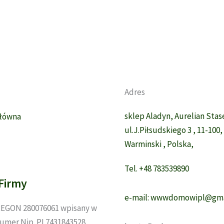
wiele
64
wariantów.
Opcje
można
wybrać
na
stronie
Adres
produktu
sklep Aladyn, Aurelian Sta
Główna
ul.J.Piłsudskiego 3 , 11-100
Warminski , Polska,
Tel. +48 783539890
Firmy
e-mail: wwwdomowipl@gma
EGON 280076061 wpisany w
umer Nip. PL7431843528