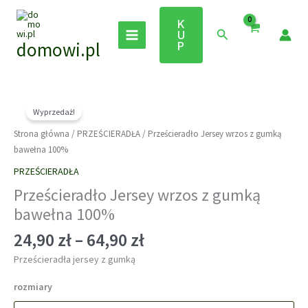
Przejdź
do
K
Szukaj
U
treści
domowi.pl
P
Wyprzedaż!
Strona główna
/
PRZEŚCIERADŁA
/ Prześcieradło Jersey wrzos z gumką
bawełna 100%
PRZEŚCIERADŁA
Prześcieradło Jersey wrzos z gumką
bawełna 100%
Zakres
24,90
zł
–
64,90
zł
cen:
Prześcieradła jersey z gumką
od
24,90 zł
rozmiary
do