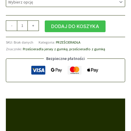
64,90 zł
ilość
-
+
DODAJ DO KOSZYKA
Prześcieradło
Jersey
SKU:
Brak danych
Kategoria:
PRZEŚCIERADŁA
wrzos
Znaczniki:
Prześcieradła jersey z gumką
,
prześcieradło z gumką
z
gumką
Bezpieczne płatności
bawełna
100%
Opis
Informacje dodatkowe
Opinie (0)