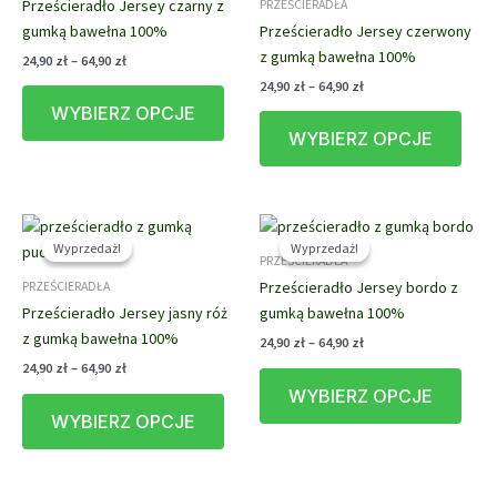
Prześcieradło Jersey czarny z
PRZEŚCIERADŁA
gumką bawełna 100%
Prześcieradło Jersey czerwony
z gumką bawełna 100%
Zakres
24,90
zł
–
64,90
zł
cen:
Zakres
24,90
zł
–
64,90
zł
Ten
od
cen:
WYBIERZ OPCJE
produkt
Ten
24,90 zł
od
do
WYBIERZ OPCJE
ma
prod
24,90 zł
64,90 zł
do
wiele
ma
64,90 zł
wariantów.
wiele
Opcje
waria
można
Opcj
Wyprzedaż!
Wyprzedaż!
Wyprzedaż!
Wyprzedaż!
PRZEŚCIERADŁA
wybrać
możn
Prześcieradło Jersey bordo z
PRZEŚCIERADŁA
na
wybr
Prześcieradło Jersey jasny róż
gumką bawełna 100%
stronie
na
z gumką bawełna 100%
produktu
stron
Zakres
24,90
zł
–
64,90
zł
cen:
prod
Zakres
24,90
zł
–
64,90
zł
Ten
od
cen:
WYBIERZ OPCJE
Ten
prod
24,90 zł
od
do
WYBIERZ OPCJE
produkt
ma
24,90 zł
64,90 zł
do
ma
wiele
64,90 zł
wiele
waria