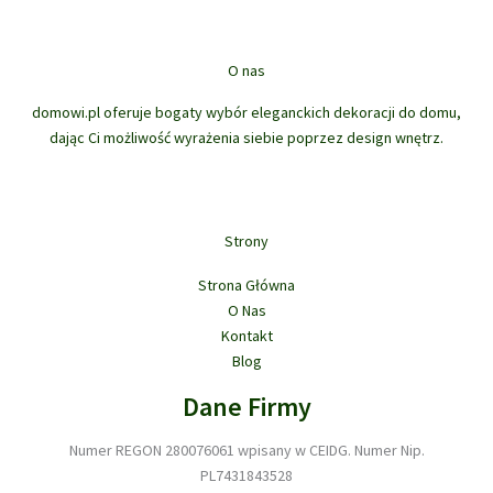
wariantów.
Opcj
Opcje
możn
można
wybr
O nas
wybrać
na
na
stron
domowi.pl oferuje bogaty wybór eleganckich dekoracji do domu,
stronie
prod
dając Ci możliwość wyrażenia siebie poprzez design wnętrz.
produktu
Strony
Strona Główna
O Nas
Kontakt
Blog
Dane Firmy
Numer REGON 280076061 wpisany w CEIDG. Numer Nip.
PL7431843528