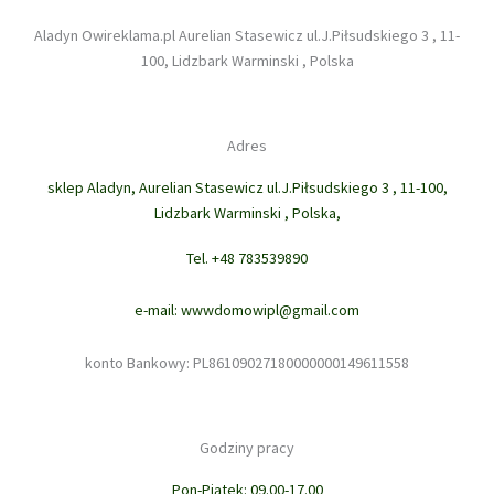
Aladyn Owireklama.pl Aurelian Stasewicz ul.J.Piłsudskiego 3 , 11-
100, Lidzbark Warminski , Polska
Adres
sklep Aladyn, Aurelian Stasewicz ul.J.Piłsudskiego 3 , 11-100,
Lidzbark Warminski , Polska,
Tel. +48 783539890
e-mail: wwwdomowipl@gmail.com
konto Bankowy: PL86109027180000000149611558
Godziny pracy
Pon-Piątek: 09.00-17.00