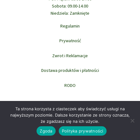
Sobota: 09.00-14.00
Niedziela: Zamknięte
Regulamin
Prywatność
Zwrot i Reklamacje
Dostawa produktów i płatności
RODO
Ta strona korzysta z ciasteczek aby świadczyć usługi na
najwyższym poziomie. Dalsze korzystanie ze strony oznacza,
że zgadzasz się na ich użycie.
Prawa autorskie © 2026 domowi.pl
Zgoda
Polityka prywatności