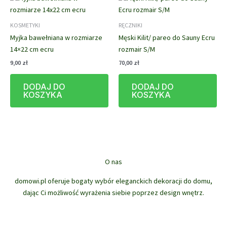
można
wybrać
KOSMETYKI
RĘCZNIKI
na
Myjka bawełniana w rozmiarze
Męski Kilit/ pareo do Sauny Ecru
stronie
14×22 cm ecru
rozmair S/M
produktu
9,00
zł
70,00
zł
DODAJ DO
DODAJ DO
KOSZYKA
KOSZYKA
O nas
domowi.pl oferuje bogaty wybór eleganckich dekoracji do domu,
dając Ci możliwość wyrażenia siebie poprzez design wnętrz.