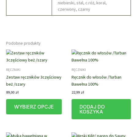
niebieski, stal, c.róż, koral,
czerwony, czarny
Podobne produkty
RĘCZNIKI
RĘCZNIKI
Zestaw ręczników 3częściowy
Ręcznik do włosów /Turban
beż /szary
Bawełna 100%
89,00
zł
22,99
zł
Ten
WYBIERZ OPCJE
DODAJ DO
produkt
KOSZYKA
ma
wiele
wariantów.
Opcje