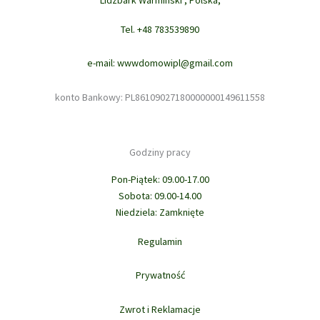
Lidzbark Warminski , Polska,
Tel. +48 783539890
e-mail: wwwdomowipl@gmail.com
konto Bankowy: PL86109027180000000149611558
Godziny pracy
Pon-Piątek: 09.00-17.00
Sobota: 09.00-14.00
Niedziela: Zamknięte
Regulamin
Prywatność
Zwrot i Reklamacje