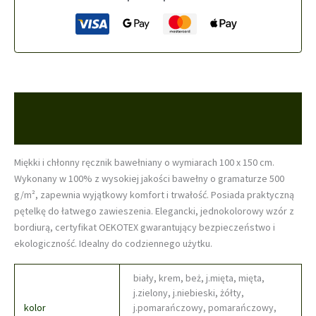
duży
,różne
kolory
Opis
Informacje dodatkowe
Miękki i chłonny ręcznik bawełniany o wymiarach 100 x 150 cm.
Wykonany w 100% z wysokiej jakości bawełny o gramaturze 500
g/m², zapewnia wyjątkowy komfort i trwałość. Posiada praktyczną
pętelkę do łatwego zawieszenia. Elegancki, jednokolorowy wzór z
bordiurą, certyfikat OEKOTEX gwarantujący bezpieczeństwo i
ekologiczność. Idealny do codziennego użytku.
biały, krem, beż, j.mięta, mięta,
j.zielony, j.niebieski, żółty,
kolor
j.pomarańczowy, pomarańczowy,