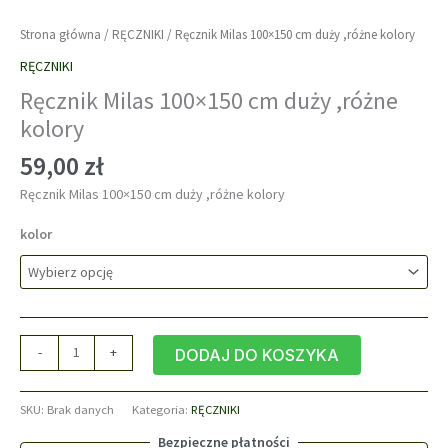
Strona główna
/
RĘCZNIKI
/ Ręcznik Milas 100×150 cm duży ,różne kolory
RĘCZNIKI
Ręcznik Milas 100×150 cm duży ,różne
kolory
59,00
zł
Ręcznik Milas 100×150 cm duży ,różne kolory
kolor
ilość
-
+
DODAJ DO KOSZYKA
Ręcznik
Milas
SKU:
Brak danych
Kategoria:
RĘCZNIKI
100x150
cm
Bezpieczne płatności