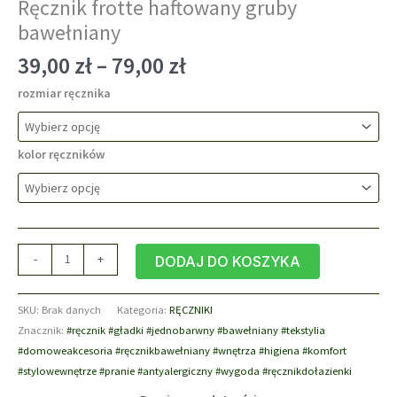
Ręcznik frotte haftowany gruby
bawełniany
Zakres
39,00
zł
–
79,00
zł
cen:
rozmiar ręcznika
od
39,00 zł
do
kolor ręczników
79,00 zł
ilość
-
+
DODAJ DO KOSZYKA
Ręcznik
frotte
SKU:
Brak danych
Kategoria:
RĘCZNIKI
haftowany
Znacznik:
#ręcznik #gładki #jednobarwny #bawełniany #tekstylia
gruby
#domoweakcesoria #ręcznikbawełniany #wnętrza #higiena #komfort
bawełniany
#stylowewnętrze #pranie #antyalergiczny #wygoda #ręcznikdołazienki