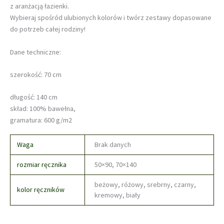
z aranżacją łazienki.
Wybieraj spośród ulubionych kolorów i twórz zestawy dopasowane
do potrzeb całej rodziny!
Dane techniczne:
szerokość: 70 cm
długość: 140 cm
skład: 100% bawełna,
gramatura: 600 g/m2
Waga
Brak danych
rozmiar ręcznika
50×90, 70×140
beżowy, różowy, srebrny, czarny,
kolor ręczników
kremowy, biały