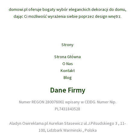
na
na
domowi.pl oferuje bogaty wybór eleganckich dekoracji do domu,
stronie
stron
dając Ci możliwość wyrażenia siebie poprzez design wnętrz.
produktu
prod
Strony
Strona Główna
O Nas
Kontakt
Blog
Dane Firmy
Numer REGON 280076061 wpisany w CEIDG. Numer Nip.
PL7431843528
Aladyn Owireklama.pl Aurelian Stasewicz ul.J.Piłsudskiego 3 , 11-
100, Lidzbark Warminski , Polska