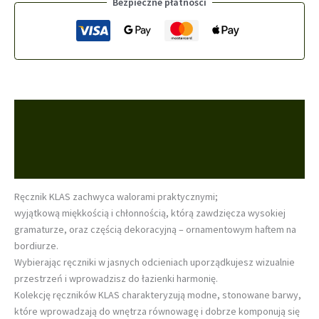
Bezpieczne płatności
Opis
Informacje dodatkowe
Opinie (0)
Ręcznik KLAS zachwyca walorami praktycznymi;
wyjątkową miękkością i chłonnością, którą zawdzięcza wysokiej
gramaturze, oraz częścią dekoracyjną – ornamentowym haftem na
bordiurze.
Wybierając ręczniki w jasnych odcieniach uporządkujesz wizualnie
przestrzeń i wprowadzisz do łazienki harmonię.
Kolekcję ręczników KLAS charakteryzują modne, stonowane barwy,
które wprowadzają do wnętrza równowagę i dobrze komponują się