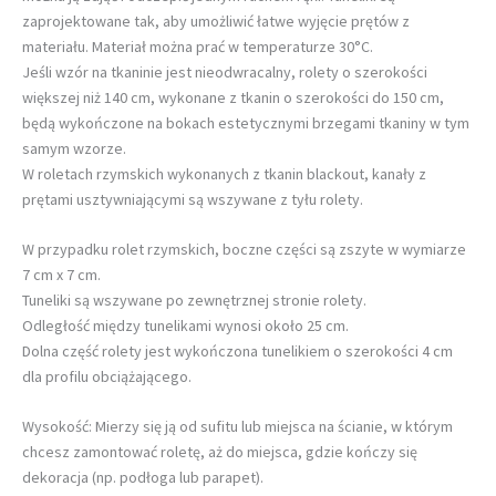
zaprojektowane tak, aby umożliwić łatwe wyjęcie prętów z
materiału. Materiał można prać w temperaturze 30°C.
Jeśli wzór na tkaninie jest nieodwracalny, rolety o szerokości
większej niż 140 cm, wykonane z tkanin o szerokości do 150 cm,
będą wykończone na bokach estetycznymi brzegami tkaniny w tym
samym wzorze.
W roletach rzymskich wykonanych z tkanin blackout, kanały z
prętami usztywniającymi są wszywane z tyłu rolety.
W przypadku rolet rzymskich, boczne części są zszyte w wymiarze
7 cm x 7 cm.
Tuneliki są wszywane po zewnętrznej stronie rolety.
Odległość między tunelikami wynosi około 25 cm.
Dolna część rolety jest wykończona tunelikiem o szerokości 4 cm
dla profilu obciążającego.
Wysokość: Mierzy się ją od sufitu lub miejsca na ścianie, w którym
chcesz zamontować roletę, aż do miejsca, gdzie kończy się
dekoracja (np. podłoga lub parapet).