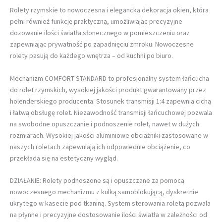
Rolety rzymskie to nowoczesna i elegancka dekoracja okien, która
pełni również funkcję praktyczną, umożliwiając precyzyjne
dozowanie ilości światła słonecznego w pomieszczeniu oraz
zapewniając prywatność po zapadnięciu zmroku. Nowoczesne
rolety pasują do każdego wnętrza – od kuchni po biuro.
Mechanizm COMFORT STANDARD to profesjonalny system łańcucha
do rolet rzymskich, wysokiej jakości produkt gwarantowany przez
holenderskiego producenta. Stosunek transmisji 1:4 zapewnia cichą
i łatwą obsługę rolet. Niezawodność transmisji łańcuchowej pozwala
na swobodne opuszczanie i podnoszenie rolet, nawet w dużych
rozmiarach. Wysokiej jakości aluminiowe obciążniki zastosowane w
naszych roletach zapewniają ich odpowiednie obciążenie, co
przekłada się na estetyczny wygląd.
DZIAŁANIE: Rolety podnoszone są i opuszczane za pomocą
nowoczesnego mechanizmu z kulką samoblokującą, dyskretnie
ukrytego w kasecie pod tkaniną. System sterowania roletą pozwala
na płynne i precyzyjne dostosowanie ilości światła w zależności od