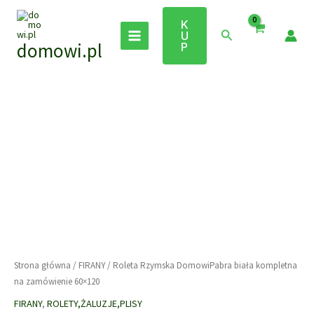
Przejdź
do
K
Szukaj
U
treści
domowi.pl
P
Strona główna
/
FIRANY
/ Roleta Rzymska DomowiPabra biała kompletna
na zamówienie 60×120
FIRANY
,
ROLETY,ŻALUZJE,PLISY