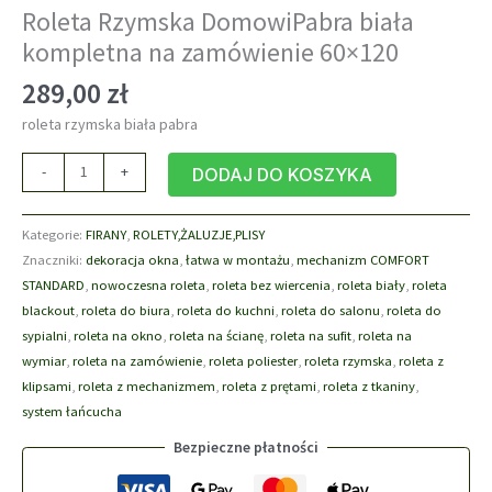
Roleta Rzymska DomowiPabra biała
kompletna na zamówienie 60×120
289,00
zł
roleta rzymska biała pabra
ilość
-
+
DODAJ DO KOSZYKA
Roleta
Rzymska
Kategorie:
FIRANY
,
ROLETY,ŻALUZJE,PLISY
DomowiPabra
Znaczniki:
dekoracja okna
,
łatwa w montażu
,
mechanizm COMFORT
biała
STANDARD
,
nowoczesna roleta
,
roleta bez wiercenia
,
roleta biały
,
roleta
kompletna
blackout
,
roleta do biura
,
roleta do kuchni
,
roleta do salonu
,
roleta do
na
sypialni
,
roleta na okno
,
roleta na ścianę
,
roleta na sufit
,
roleta na
zamówienie
wymiar
,
roleta na zamówienie
,
roleta poliester
,
roleta rzymska
,
roleta z
60x120
klipsami
,
roleta z mechanizmem
,
roleta z prętami
,
roleta z tkaniny
,
system łańcucha
Bezpieczne płatności