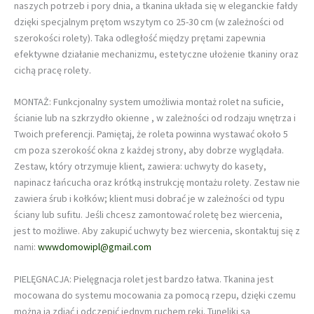
naszych potrzeb i pory dnia, a tkanina układa się w eleganckie fałdy
dzięki specjalnym prętom wszytym co 25-30 cm (w zależności od
szerokości rolety). Taka odległość między prętami zapewnia
efektywne działanie mechanizmu, estetyczne ułożenie tkaniny oraz
cichą pracę rolety.
MONTAŻ: Funkcjonalny system umożliwia montaż rolet na suficie,
ścianie lub na szkrzydło okienne , w zależności od rodzaju wnętrza i
Twoich preferencji. Pamiętaj, że roleta powinna wystawać około 5
cm poza szerokość okna z każdej strony, aby dobrze wyglądała.
Zestaw, który otrzymuje klient, zawiera: uchwyty do kasety,
napinacz łańcucha oraz krótką instrukcję montażu rolety. Zestaw nie
zawiera śrub i kołków; klient musi dobrać je w zależności od typu
ściany lub sufitu. Jeśli chcesz zamontować roletę bez wiercenia,
jest to możliwe. Aby zakupić uchwyty bez wiercenia, skontaktuj się z
nami:
wwwdomowipl@gmail.com
PIELĘGNACJA: Pielęgnacja rolet jest bardzo łatwa. Tkanina jest
mocowana do systemu mocowania za pomocą rzepu, dzięki czemu
można ją zdjąć i odczepić jednym ruchem ręki. Tuneliki są