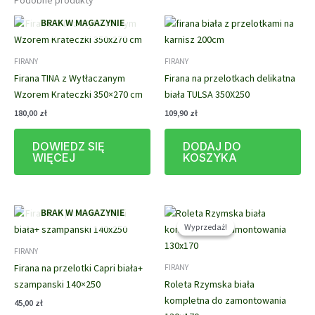
BRAK W MAGAZYNIE
FIRANY
FIRANY
Firana TINA z Wytłaczanym
Firana na przelotkach delikatna
Wzorem Krateczki 350×270 cm
biała TULSA 350X250
180,00
zł
109,90
zł
DOWIEDZ SIĘ
DODAJ DO
WIĘCEJ
KOSZYKA
BRAK W MAGAZYNIE
Wyprzedaż!
Wyprzedaż!
FIRANY
Firana na przelotki Capri biała+
FIRANY
szampanski 140×250
Roleta Rzymska biała
kompletna do zamontowania
45,00
zł