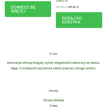
130×170
Pierwotna
Aktualna
DOWIEDZ SIĘ
399,00
zł
299,00
zł
cena
cena
WIĘCEJ
wynosiła:
wynosi:
DODAJ DO
399,00 zł.
299,00 zł.
KOSZYKA
O nas
domowi.pl oferuje bogaty wybór eleganckich dekoracji do domu,
dając Ci możliwość wyrażenia siebie poprzez design wnętrz.
Strony
Strona Główna
O Nas