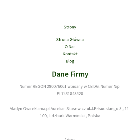
Strony
Strona Główna
O Nas
Kontakt
Blog
Dane Firmy
Numer REGON 280076061 wpisany w CEIDG. Numer Nip.
PL7431843528
Aladyn Owireklama.pl Aurelian Stasewicz ul.J.Piłsudskiego 3 , 11-
100, Lidzbark Warminski , Polska
Adres