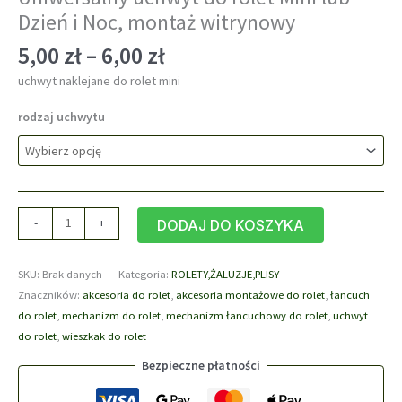
Dzień i Noc, montaż witrynowy
Zakres
5,00
zł
–
6,00
zł
cen:
uchwyt naklejane do rolet mini
od
5,00 zł
rodzaj uchwytu
do
6,00 zł
ilość
-
+
DODAJ DO KOSZYKA
Uniwersalny
uchwyt
SKU:
Brak danych
Kategoria:
ROLETY,ŻALUZJE,PLISY
do
Znaczników:
akcesoria do rolet
,
akcesoria montażowe do rolet
,
łancuch
rolet
do rolet
,
mechanizm do rolet
,
mechanizm łancuchowy do rolet
,
uchwyt
Mini
do rolet
,
wieszkak do rolet
lub
Dzień
Bezpieczne płatności
i
Noc,