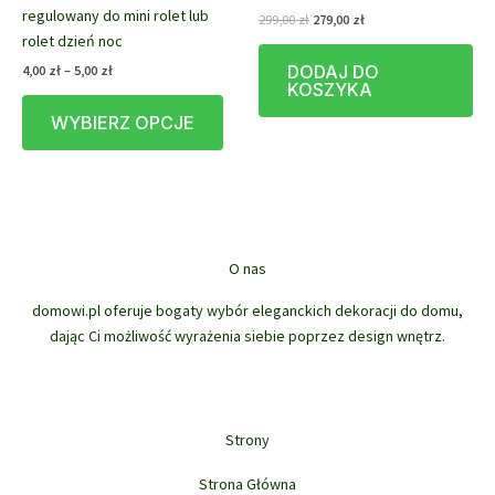
regulowany do mini rolet lub
Pierwotna
Aktualna
299,00
zł
279,00
zł
cena
cena
rolet dzień noc
wynosiła:
wynosi:
Zakres
DODAJ DO
4,00
zł
–
5,00
zł
299,00 zł.
279,00 zł.
cen:
KOSZYKA
Ten
od
WYBIERZ OPCJE
produkt
4,00 zł
do
ma
5,00 zł
wiele
wariantów.
Opcje
można
O nas
wybrać
na
domowi.pl oferuje bogaty wybór eleganckich dekoracji do domu,
stronie
dając Ci możliwość wyrażenia siebie poprzez design wnętrz.
produktu
Strony
Strona Główna