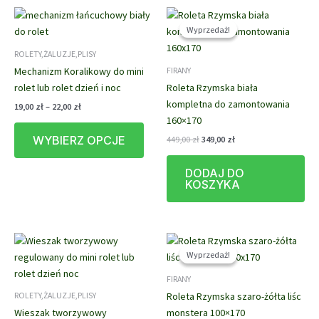
Wyprzedaż!
Wyprzedaż!
ROLETY,ŻALUZJE,PLISY
Mechanizm Koralikowy do mini
FIRANY
rolet lub rolet dzień i noc
Roleta Rzymska biała
kompletna do zamontowania
Zakres
19,00
zł
–
22,00
zł
cen:
160×170
Ten
od
Pierwotna
Aktualna
WYBIERZ OPCJE
449,00
zł
349,00
zł
produkt
19,00 zł
cena
cena
do
ma
wynosiła:
wynosi:
22,00 zł
DODAJ DO
wiele
449,00 zł.
349,00 zł.
KOSZYKA
wariantów.
Opcje
można
wybrać
na
Wyprzedaż!
Wyprzedaż!
stronie
FIRANY
produktu
Roleta Rzymska szaro-żółta liśc
ROLETY,ŻALUZJE,PLISY
Wieszak tworzywowy
monstera 100×170