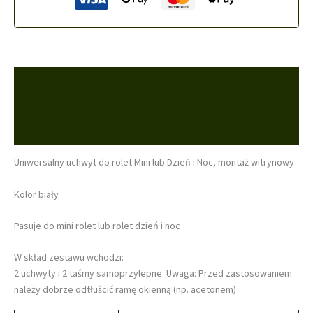
montaż
witrynowy
Opis
Informacje dodatkowe
Opinie (0)
Uniwersalny uchwyt do rolet Mini lub Dzień i Noc, montaż witrynowy
Kolor biały
Pasuje do mini rolet lub rolet dzień i noc
W skład zestawu wchodzi:
2 uchwyty i 2 taśmy samoprzylepne. Uwaga: Przed zastosowaniem
należy dobrze odtłuścić ramę okienną (np. acetonem)