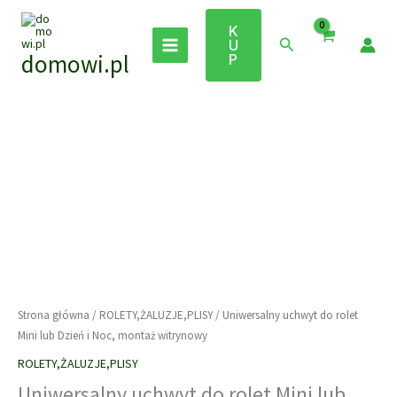
Przejdź
do
K
Szukaj
U
treści
domowi.pl
P
Strona główna
/
ROLETY,ŻALUZJE,PLISY
/ Uniwersalny uchwyt do rolet
Mini lub Dzień i Noc, montaż witrynowy
ROLETY,ŻALUZJE,PLISY
Uniwersalny uchwyt do rolet Mini lub