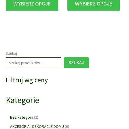
WYBIERZ OPCJE
WYBIERZ OPCJE
produkt
prod
95,00 zł
95,00 zł
do
do
ma
ma
515,00 zł
515,00 zł
wiele
wiele
wariantów.
waria
Opcje
Opcj
można
możn
wybrać
wybr
na
na
Szukaj
stronie
stron
SZUKAJ
produktu
prod
Filtruj wg ceny
Kategorie
2
Bez kategorii
2
p
6
AKCESORIA I DEKORACJE DOMU
6