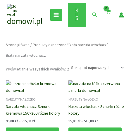
Przejdź
do
K
Szukaj
U
treści
domowi.pl
P
Strona główna
/ Produkty oznaczone “Biała narzuta włochacz”
Biała narzuta włochacz
Posortowane
Wyświetlanie wszystkich wyników: 2
według
najnowszych
NARZUTY NA ŁÓŻKO
NARZUTY NA ŁÓŻKO
Narzuta włochacz Sznurki
Narzuta włochacz Sznurki różne
kremowa 150×200 różne kolory
kolory
Zakres
Zakres
95,00
zł
–
515,00
zł
95,00
zł
–
515,00
zł
cen:
cen:
Ten
Ten
od
od