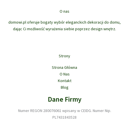
t
u
o
t
w
ó
k
d
ó
O nas
w
t
u
w
ó
domowi.pl oferuje bogaty wybór eleganckich dekoracji do domu,
k
w
dając Ci możliwość wyrażenia siebie poprzez design wnętrz.
t
ó
w
Strony
Strona Główna
O Nas
Kontakt
Blog
Dane Firmy
Numer REGON 280076061 wpisany w CEIDG. Numer Nip.
PL7431843528