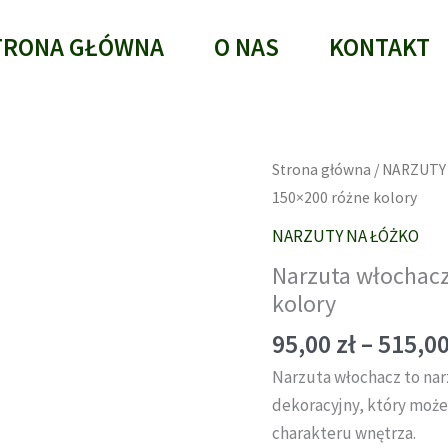
TRONA GŁÓWNA
O NAS
KONTAKT
Strona główna
/
NARZUTY
150×200 różne kolory
NARZUTY NA ŁÓŻKO
Narzuta włochac
kolory
95,00
zł
–
515,0
Narzuta włochacz to nar
dekoracyjny, który może
charakteru wnętrza.