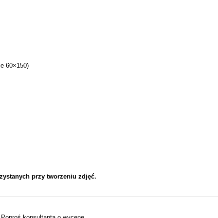
le 60×150)
zystan
ych
przy tworzeniu zdjęć.
Poproś konsultanta o wycenę.