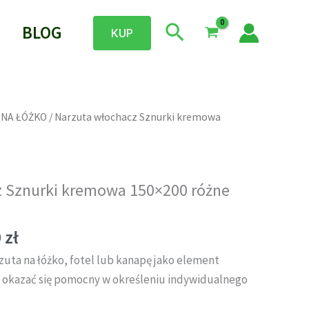
Szukaj
BLOG
KUP
 NA ŁÓŻKO
/ Narzuta włochacz Sznurki kremowa
z Sznurki kremowa 150×200 różne
Zakres
0
zł
cen:
zuta na łóżko, fotel lub kanapę jako element
od
 okazać się pomocny w określeniu indywidualnego
95,00 zł