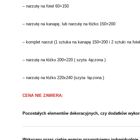
– narzutę na fotel 60×150
– narzutę na kanapę, lub narzutę na łóżko 150×200
– komplet narzut (1 sztuka na kanapę 150×200 i 2 sztuki na fote
– narzutę na łóżko 200×220 ( szyta -łączona )
– narzutę na łóżko 220x
240 (szyta- łączona )
CENA
NIE ZAWIERA:
Pozostał
ych
element
ów
dekoracyjn
ych
, czy dodatk
ów
wykor
Wskazany przez ciebie wymiar przygotujemy indywidualnie.