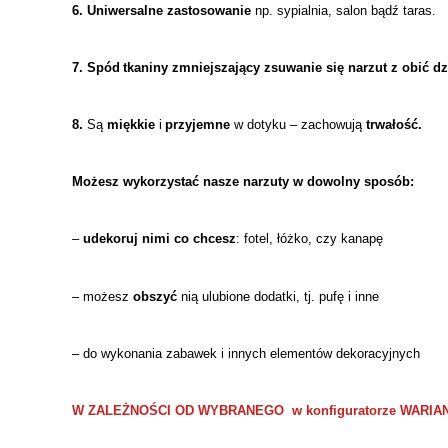
6
.
U
niwersalne
zastosowanie
np.
sypialnia, salon bądź taras.
7
.
S
pód
tkaniny
zmniejszając
y
zsuwanie się narzut
z obić d
8
.
Są
miękkie
i
przyjemne
w dotyku –
zachowują
trwałość
.
Możesz wykorzystać nasze narzuty w dowolny sposób:
–
udekoruj nimi co chcesz
:
fotel, łóżko, c
zy kanapę
– możesz
obszyć
nią
ulubione dodatki, tj.
puf
ę i inne
– do wykonania zabawek i innych elementów dekoracyjnych
W ZALEŻNOŚCI OD WYBRANEGO w konfiguratorze WARIA