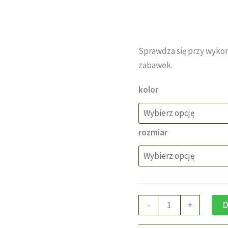
Sprawdza się przy wykon
zabawek.
kolor
rozmiar
ilość
-
+
D
Narzuta