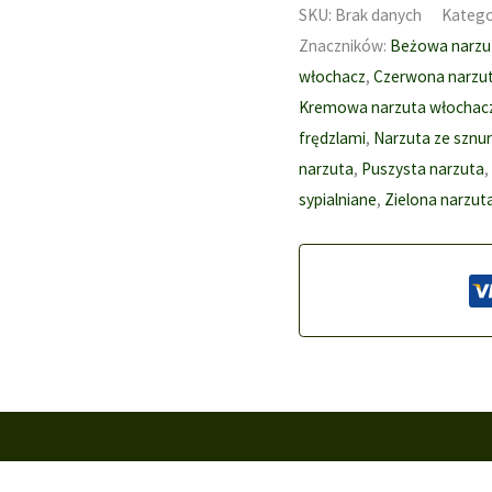
włochacz
SKU:
Brak danych
Katego
Sznurki
Znaczników:
Beżowa narzu
kremowa
włochacz
,
Czerwona narzu
150x200
Kremowa narzuta włochac
różne
frędzlami
,
Narzuta ze sznu
kolory
narzuta
,
Puszysta narzuta
,
sypialniane
,
Zielona narzut