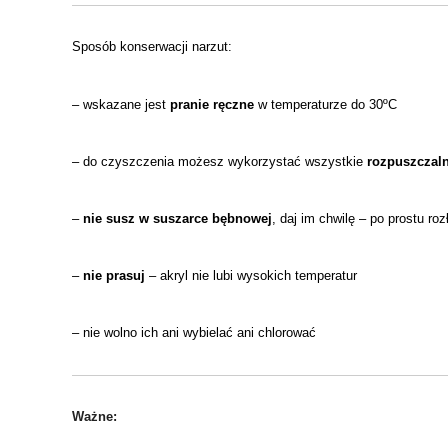
Sposób konserwacji narzut:
– wskazane jest
pranie
ręczne
w temperaturze do
30
º
C
– do czyszczenia możesz wykorzystać wszystkie
rozpuszczaln
–
nie susz w suszarce bębnowej
, daj im chwilę – po prostu ro
–
nie prasuj
– akryl nie lubi wysokich temperatur
– nie wolno ich ani wybielać ani chlorować
Ważne: