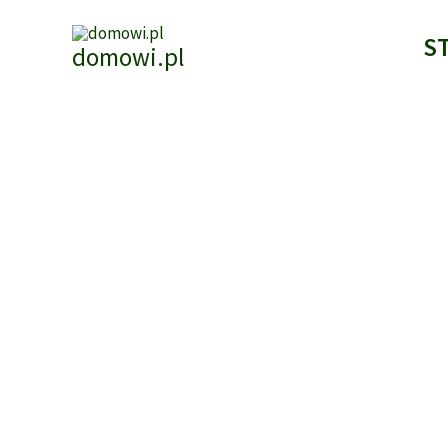
Przejdź
do
S
domowi.pl
treści