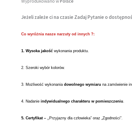
Wyprodukowano w
Polsce
Jeżeli zależe ci na czasie Zadaj Pytanie o dostępność
Co wyróżnia
nasze narzuty od innych ?
:
1.
Wysoka
jakość
wykonania produktu.
2.
Szeroki wybór kolorów.
3. Możliwość wykonania
dowolnego wymiaru
na zamówienie in
4. Nadanie
indywidualnego charakteru w pomieszczeniu
.
„
5
.
Certyfikat
–
Przyjazny dla człowieka”
oraz „Zgodności”.