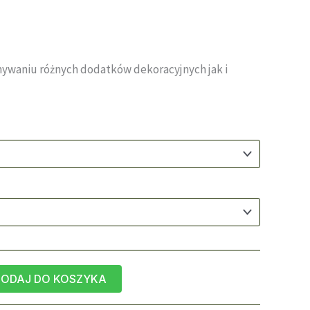
do
515,00 zł
ywaniu różnych dodatków dekoracyjnych jak i
ODAJ DO KOSZYKA