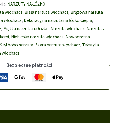
ria:
NARZUTY NA ŁÓŻKO
ta włochacz
,
Biała narzuta włochacz
,
Brązowa narzuta
ta włochacz
,
Dekoracyjna narzuta na łóżko Ciepła
,
z
,
Miękka narzuta na łóżko
,
Narzuta włochacz
,
Narzuta z
rkami
,
Niebieska narzuta włochacz
,
Nowoczesna
Styl boho narzuta
,
Szara narzuta włochacz
,
Tekstylia
a włochacz
Bezpieczne płatności