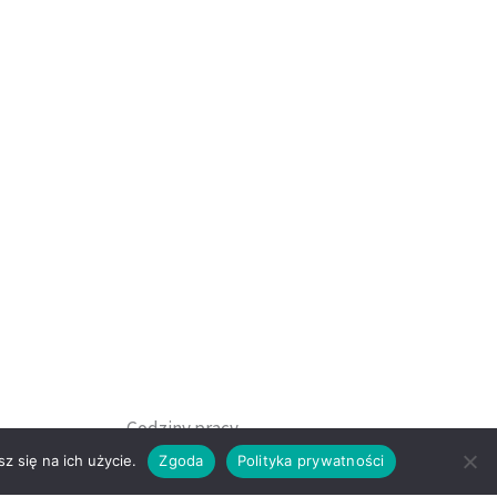
Godziny pracy
z się na ich użycie.
Zgoda
Polityka prywatności
sewicz
Pon-Piątek: 09.00-17.00