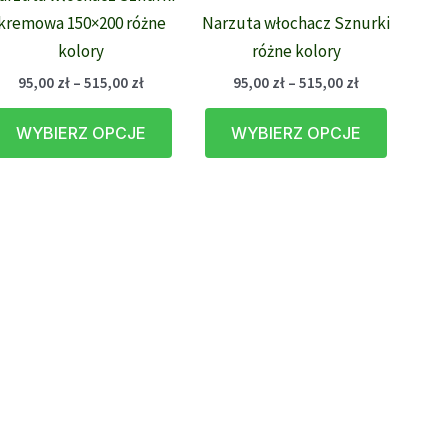
kremowa 150×200 różne
Narzuta włochacz Sznurki
kolory
różne kolory
Zakres
Zakres
95,00
zł
–
515,00
zł
95,00
zł
–
515,00
zł
cen:
cen:
Ten
Ten
od
od
WYBIERZ OPCJE
WYBIERZ OPCJE
95,00 zł
95,00 zł
produkt
produkt
do
do
ma
ma
515,00 zł
515,00 zł
wiele
wiele
wariantów.
wariantó
Opcje
Opcje
można
można
wybrać
wybrać
na
na
stronie
stronie
produktu
produk