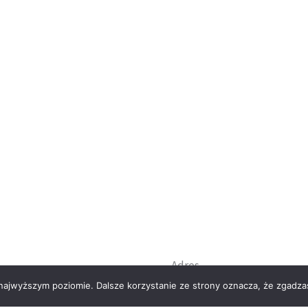
Adres
 najwyższym poziomie. Dalsze korzystanie ze strony oznacza, że zgadzas
sklep Aladyn, Aurelian Sta
Główna