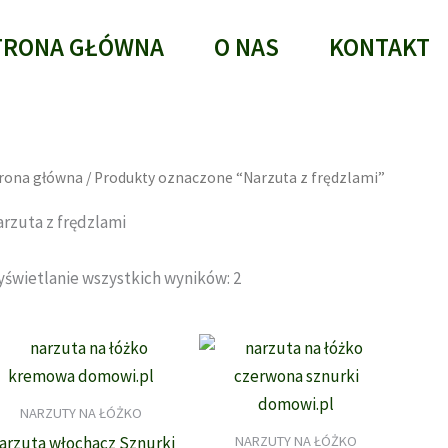
TRONA GŁÓWNA
O NAS
KONTAKT
rona główna
/ Produkty oznaczone “Narzuta z frędzlami”
rzuta z frędzlami
Posortowane
świetlanie wszystkich wyników: 2
według
najnowszych
NARZUTY NA ŁÓŻKO
NARZUTY NA ŁÓŻKO
arzuta włochacz Sznurki