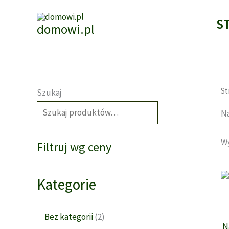
Przejdź
do
S
domowi.pl
treści
St
Szukaj
SZUKAJ
Na
Wy
Filtruj wg ceny
Kategorie
2
Bez kategorii
2
N
p