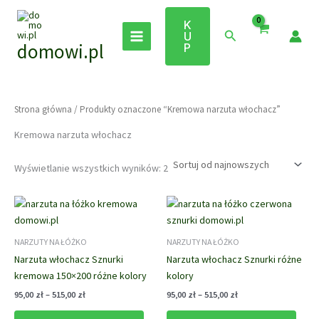
Przejdź
do
K
Szukaj
U
treści
domowi.pl
P
Strona główna
/ Produkty oznaczone “Kremowa narzuta włochacz”
Kremowa narzuta włochacz
Posortowane
Wyświetlanie wszystkich wyników: 2
według
najnowszych
NARZUTY NA ŁÓŻKO
NARZUTY NA ŁÓŻKO
Narzuta włochacz Sznurki
Narzuta włochacz Sznurki różne
kremowa 150×200 różne kolory
kolory
Zakres
Zakres
95,00
zł
–
515,00
zł
95,00
zł
–
515,00
zł
cen:
cen:
Ten
Ten
od
od