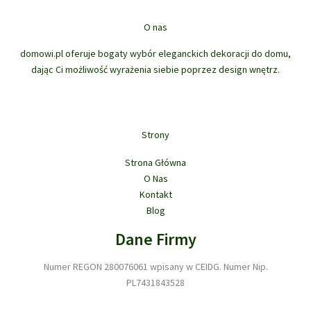
t
u
o
t
w
ó
k
d
ó
O nas
w
t
u
w
ó
domowi.pl oferuje bogaty wybór eleganckich dekoracji do domu,
k
w
dając Ci możliwość wyrażenia siebie poprzez design wnętrz.
t
ó
w
Strony
Strona Główna
O Nas
Kontakt
Blog
Dane Firmy
Numer REGON 280076061 wpisany w CEIDG. Numer Nip.
PL7431843528