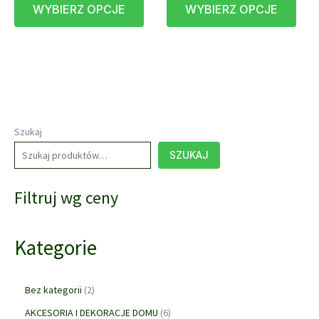
WYBIERZ OPCJE
WYBIERZ OPCJE
produkt
prod
95,00 zł
95,00 zł
do
do
ma
ma
515,00 zł
515,00 zł
wiele
wiele
wariantów.
waria
Opcje
Opcj
można
możn
wybrać
wybr
na
na
Szukaj
stronie
stron
SZUKAJ
produktu
prod
Filtruj wg ceny
Kategorie
2
Bez kategorii
2
p
6
AKCESORIA I DEKORACJE DOMU
6