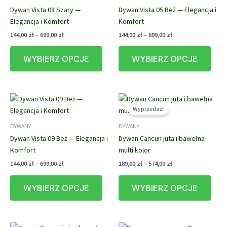
Dywan Vista 08 Szary —
Dywan Vista 05 Beż — Elegancja i
na
na
Elegancja i Komfort
Komfort
stronie
stron
produktu
prod
Zakres
Zakres
144,00
zł
–
699,00
zł
144,00
zł
–
699,00
zł
cen:
cen:
Ten
Ten
od
od
WYBIERZ OPCJE
WYBIERZ OPCJE
produkt
prod
144,00 zł
144,00 zł
do
do
ma
ma
699,00 zł
699,00 zł
wiele
wiele
wariantów.
waria
Opcje
Opcj
Wyprzedaż!
można
możn
DYWANY
DYWANY
wybrać
wybr
Dywan Vista 09 Beż — Elegancja i
Dywan Cancun juta i bawełna
na
na
Komfort
multi kolor
stronie
stron
produktu
prod
Zakres
Zakres
144,00
zł
–
699,00
zł
189,00
zł
–
574,00
zł
cen:
cen:
Ten
Ten
od
od
WYBIERZ OPCJE
WYBIERZ OPCJE
produkt
prod
144,00 zł
189,00 zł
do
do
ma
ma
699,00 zł
574,00 zł
wiele
wiele
wariantów.
waria