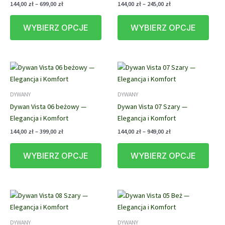
Zakres
Zakres
144,00
zł
–
699,00
zł
144,00
zł
–
245,00
zł
cen:
cen:
Ten
Ten
od
od
WYBIERZ OPCJE
WYBIERZ OPCJE
produkt
prod
144,00 zł
144,00 zł
do
do
ma
ma
699,00 zł
245,00 zł
wiele
wiele
wariantów.
waria
Opcje
Opcj
można
możn
DYWANY
DYWANY
wybrać
wybr
Dywan Vista 06 beżowy —
Dywan Vista 07 Szary —
na
na
Elegancja i Komfort
Elegancja i Komfort
stronie
stron
produktu
prod
Zakres
Zakres
144,00
zł
–
399,00
zł
144,00
zł
–
949,00
zł
cen:
cen:
Ten
Ten
od
od
WYBIERZ OPCJE
WYBIERZ OPCJE
produkt
prod
144,00 zł
144,00 zł
do
do
ma
ma
399,00 zł
949,00 zł
wiele
wiele
wariantów.
waria
Opcje
Opcj
można
możn
DYWANY
DYWANY
wybrać
wybr