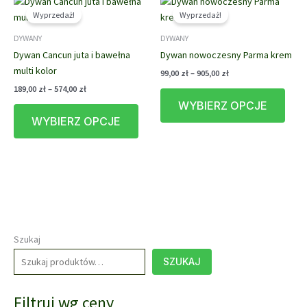
Opcje
Opcj
Wyprzedaż!
Wyprzedaż!
można
możn
DYWANY
DYWANY
wybrać
wybr
Dywan Cancun juta i bawełna
Dywan nowoczesny Parma krem
na
na
multi kolor
stronie
stron
Zakres
99,00
zł
–
905,00
zł
cen:
produktu
prod
Zakres
189,00
zł
–
574,00
zł
Ten
od
cen:
WYBIERZ OPCJE
Ten
prod
99,00 zł
od
do
WYBIERZ OPCJE
produkt
ma
189,00 zł
905,00 zł
do
ma
wiele
574,00 zł
wiele
waria
wariantów.
Opcj
Opcje
możn
można
wybr
wybrać
na
na
stron
Szukaj
stronie
prod
SZUKAJ
produktu
Filtruj wg ceny