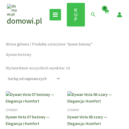
Przejdź
do
K
Szukaj
U
treści
domowi.pl
P
Strona główna
/ Produkty oznaczone “dywan beżowy”
dywan beżowy
Posortowane
Wyświetlanie wszystkich wyników: 10
według
najnowszych
DYWANY
DYWANY
Dywan Vista 07 beżowy —
Dywan Vista 06 szary —
Elegancja i Komfort
Elegancja i Komfort