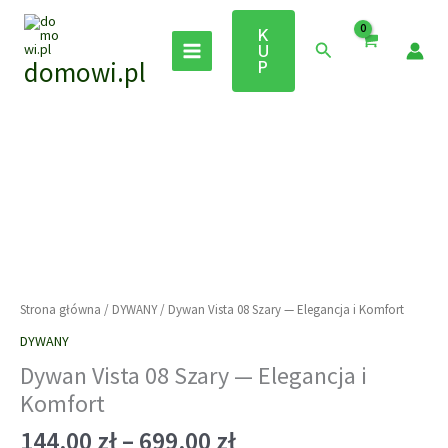
Przejdź
do
K
Szukaj
U
treści
domowi.pl
P
Strona główna
/
DYWANY
/ Dywan Vista 08 Szary — Elegancja i Komfort
DYWANY
Dywan Vista 08 Szary — Elegancja i
Komfort
Zakres
144,00
zł
–
699,00
zł