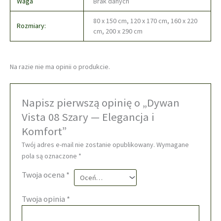
Waga
Brak danych
80 x 150 cm, 120 x 170 cm, 160 x 220
Rozmiary:
cm, 200 x 290 cm
Na razie nie ma opinii o produkcie.
Napisz pierwszą opinię o „Dywan
Vista 08 Szary — Elegancja i
Komfort”
Twój adres e-mail nie zostanie opublikowany.
Wymagane
pola są oznaczone
*
Twoja ocena
*
Twoja opinia
*