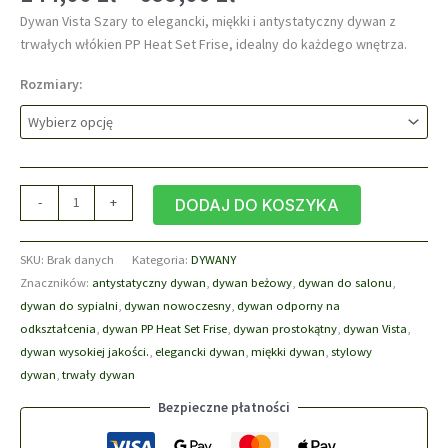
cen:
Dywan Vista Szary to elegancki, miękki i antystatyczny dywan z
od
trwałych włókien PP Heat Set Frise, idealny do każdego wnętrza.
144,00 zł
do
Rozmiary:
699,00 zł
ilość
-
+
DODAJ DO KOSZYKA
Dywan
Vista
SKU:
Brak danych
Kategoria:
DYWANY
08
Znaczników:
antystatyczny dywan
,
dywan beżowy
,
dywan do salonu
,
Szary
dywan do sypialni
,
dywan nowoczesny
,
dywan odporny na
—
odkształcenia
,
dywan PP Heat Set Frise
,
dywan prostokątny
,
dywan Vista
,
Elegancja
dywan wysokiej jakości.
,
elegancki dywan
,
miękki dywan
,
stylowy
i
dywan
,
trwały dywan
Komfort
Bezpieczne płatności