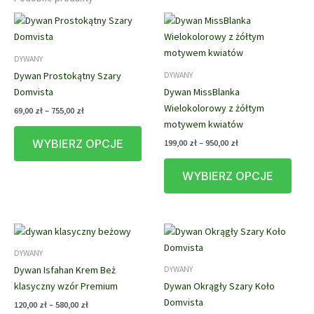
DYWANY
Dywan Prostokątny Szary
DYWANY
Domvista
Dywan MissBlanka
Wielokolorowy z żółtym
Zakres
69,00
zł
–
755,00
zł
cen:
motywem kwiatów
Ten
od
Zakres
WYBIERZ OPCJE
199,00
zł
–
950,00
zł
produkt
69,00 zł
cen:
do
ma
Ten
od
755,00 zł
WYBIERZ OPCJE
wiele
prod
199,00 zł
do
wariantów.
ma
950,00 zł
Opcje
wiele
można
waria
wybrać
Opcj
DYWANY
na
możn
Dywan Isfahan Krem Beż
DYWANY
stronie
wybr
klasyczny wzór Premium
Dywan Okrągły Szary Koło
produktu
na
Domvista
stron
Zakres
120,00
zł
–
580,00
zł