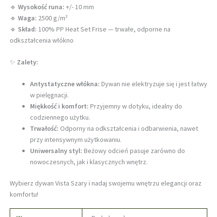
🔹
Wysokość runa:
+/- 10 mm
🔹
Waga:
2500 g/m²
🔹
Skład:
100% PP Heat Set Frise — trwałe, odporne na
odkształcenia włókno
✨
Zalety:
Antystatyczne włókna:
Dywan nie elektryzuje się i jest łatwy
w pielęgnacji.
Miękkość i komfort:
Przyjemny w dotyku, idealny do
codziennego użytku.
Trwałość:
Odporny na odkształcenia i odbarwienia, nawet
przy intensywnym użytkowaniu.
Uniwersalny styl:
Beżowy odcień pasuje zarówno do
nowoczesnych, jak i klasycznych wnętrz.
Wybierz dywan Vista Szary i nadaj swojemu wnętrzu elegancji oraz
komfortu!