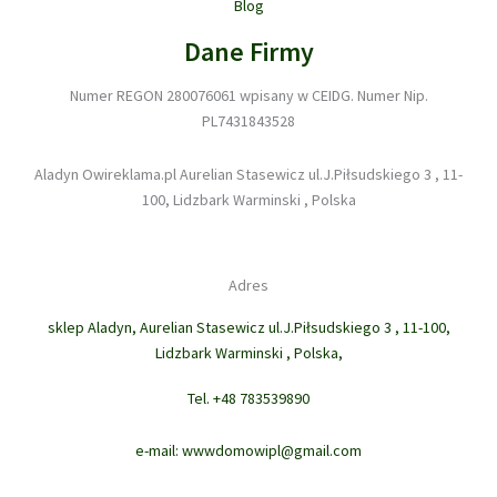
Blog
Dane Firmy
Numer REGON 280076061 wpisany w CEIDG. Numer Nip.
PL7431843528
Aladyn Owireklama.pl Aurelian Stasewicz ul.J.Piłsudskiego 3 , 11-
100, Lidzbark Warminski , Polska
Adres
sklep Aladyn, Aurelian Stasewicz ul.J.Piłsudskiego 3 , 11-100,
Lidzbark Warminski , Polska,
Tel. +48 783539890
e-mail: wwwdomowipl@gmail.com