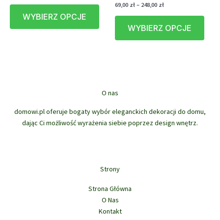
cen:
prod
Zakres
69,00
zł
–
248,00
zł
Ten
od
cen:
WYBIERZ OPCJE
produkt
Ten
120,00 zł
od
do
WYBIERZ OPCJE
ma
prod
69,00 zł
580,00 zł
do
wiele
ma
248,00 zł
wariantów.
wiele
Opcje
waria
można
Opcj
wybrać
możn
O nas
na
wybr
stronie
na
domowi.pl oferuje bogaty wybór eleganckich dekoracji do domu,
produktu
stron
dając Ci możliwość wyrażenia siebie poprzez design wnętrz.
prod
Strony
Strona Główna
O Nas
Kontakt