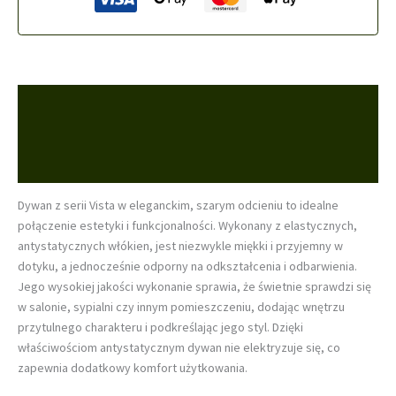
Opis
Informacje dodatkowe
Opinie (0)
Dywan z serii Vista w eleganckim, szarym odcieniu to idealne
połączenie estetyki i funkcjonalności. Wykonany z elastycznych,
antystatycznych włókien, jest niezwykle miękki i przyjemny w
dotyku, a jednocześnie odporny na odkształcenia i odbarwienia.
Jego wysokiej jakości wykonanie sprawia, że świetnie sprawdzi się
w salonie, sypialni czy innym pomieszczeniu, dodając wnętrzu
przytulnego charakteru i podkreślając jego styl. Dzięki
właściwościom antystatycznym dywan nie elektryzuje się, co
zapewnia dodatkowy komfort użytkowania.