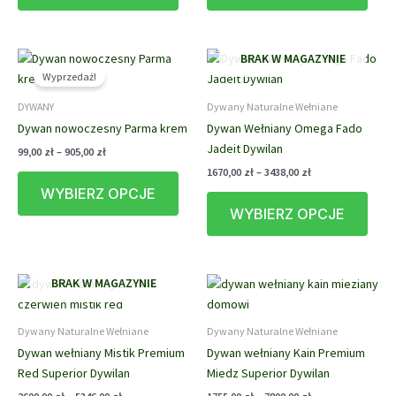
do
do
ma
ma
574,00 zł
920,00 zł
wiele
wiele
wariantów.
waria
BRAK W MAGAZYNIE
Opcje
Opcj
Wyprzedaż!
można
możn
DYWANY
Dywany Naturalne Wełniane
wybrać
wybr
Dywan nowoczesny Parma krem
Dywan Wełniany Omega Fado
na
na
Jadeit Dywilan
stronie
stron
Zakres
99,00
zł
–
905,00
zł
cen:
produktu
prod
Zakres
1670,00
zł
–
3438,00
zł
Ten
od
cen:
WYBIERZ OPCJE
produkt
Ten
99,00 zł
od
do
WYBIERZ OPCJE
ma
prod
1670,00 zł
905,00 zł
do
wiele
ma
3438,00 zł
wariantów.
wiele
Opcje
waria
BRAK W MAGAZYNIE
można
Opcj
wybrać
możn
Dywany Naturalne Wełniane
Dywany Naturalne Wełniane
na
wybr
Dywan wełniany Mistik Premium
Dywan wełniany Kain Premium
stronie
na
Red Superior Dywilan
Miedz Superior Dywilan
produktu
stron
Zakres
Zakres