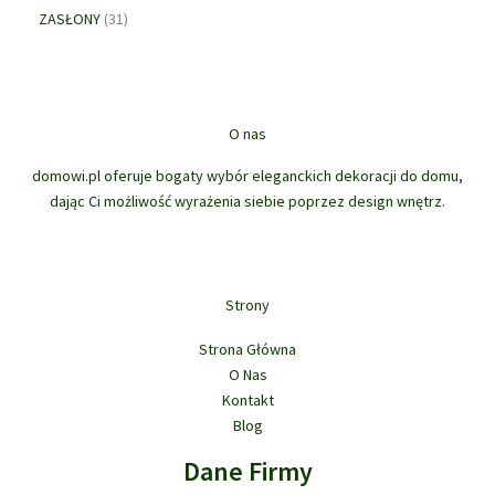
o
k
p
3
o
ó
u
ZASŁONY
31
d
t
r
1
d
w
k
u
ó
o
p
u
t
k
w
d
r
k
ó
t
u
o
t
w
ó
k
d
ó
O nas
w
t
u
w
ó
domowi.pl oferuje bogaty wybór eleganckich dekoracji do domu,
k
w
dając Ci możliwość wyrażenia siebie poprzez design wnętrz.
t
ó
w
Strony
Strona Główna
O Nas
Kontakt
Blog
Dane Firmy