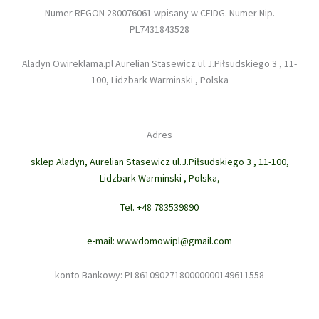
Numer REGON 280076061 wpisany w CEIDG. Numer Nip.
PL7431843528
Aladyn Owireklama.pl Aurelian Stasewicz ul.J.Piłsudskiego 3 , 11-
100, Lidzbark Warminski , Polska
Adres
sklep Aladyn, Aurelian Stasewicz ul.J.Piłsudskiego 3 , 11-100,
Lidzbark Warminski , Polska,
Tel. +48 783539890
e-mail: wwwdomowipl@gmail.com
konto Bankowy: PL86109027180000000149611558