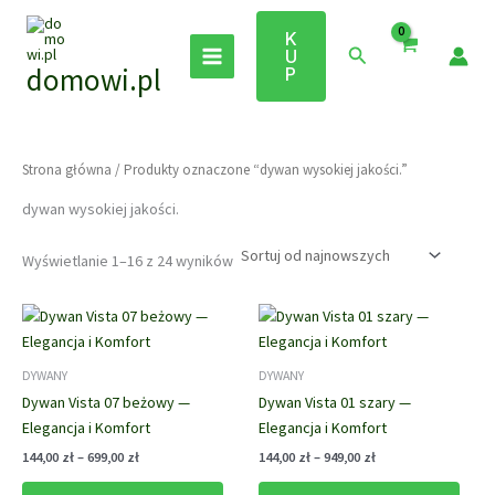
Przejdź
do
K
Szukaj
U
treści
domowi.pl
P
Strona główna
/ Produkty oznaczone “dywan wysokiej jakości.”
dywan wysokiej jakości.
Posortowane
Wyświetlanie 1–16 z 24 wyników
według
najnowszych
DYWANY
DYWANY
Dywan Vista 07 beżowy —
Dywan Vista 01 szary —
Elegancja i Komfort
Elegancja i Komfort
Zakres
Zakres
144,00
zł
–
699,00
zł
144,00
zł
–
949,00
zł
cen:
cen:
Ten
Ten
od
od