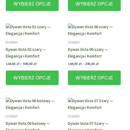
WYBIERZ OPCJE
WYBIERZ OPCJE
produkt
prod
144,00 zł
144,00 zł
do
do
ma
ma
699,00 zł
949,00 zł
wiele
wiele
wariantów.
waria
Opcje
Opcj
można
możn
DYWANY
DYWANY
wybrać
wybr
Dywan Vista 02 szary —
Dywan Vista 06 szary —
na
na
Elegancja i Komfort
Elegancja i Komfort
stronie
stron
produktu
prod
Zakres
Zakres
144,00
zł
–
949,00
zł
144,00
zł
–
245,00
zł
cen:
cen:
Ten
Ten
od
od
WYBIERZ OPCJE
WYBIERZ OPCJE
produkt
prod
144,00 zł
144,00 zł
do
do
ma
ma
949,00 zł
245,00 zł
wiele
wiele
wariantów.
waria
Opcje
Opcj
można
możn
DYWANY
DYWANY
wybrać
wybr
Dywan Vista 06 beżowy —
Dywan Vista 07 Szary —
na
na
Elegancja i Komfort
Elegancja i Komfort