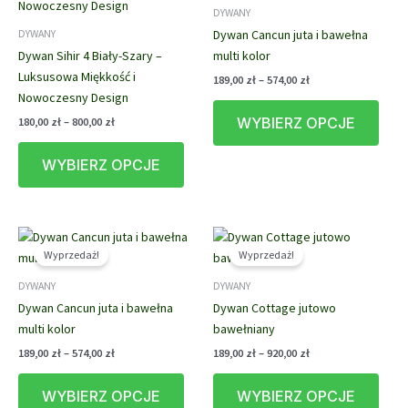
DYWANY
wybrać
wybr
Dywan Cancun juta i bawełna
DYWANY
na
na
Dywan Sihir 4 Biały-Szary –
multi kolor
stronie
stron
Luksusowa Miękkość i
produktu
prod
Zakres
189,00
zł
–
574,00
zł
cen:
Nowoczesny Design
Ten
od
Zakres
WYBIERZ OPCJE
180,00
zł
–
800,00
zł
prod
189,00 zł
cen:
do
Ten
ma
od
574,00 zł
WYBIERZ OPCJE
produkt
wiele
180,00 zł
do
ma
waria
800,00 zł
wiele
Opcj
wariantów.
możn
Opcje
wybr
Wyprzedaż!
Wyprzedaż!
można
na
DYWANY
DYWANY
wybrać
stron
Dywan Cancun juta i bawełna
Dywan Cottage jutowo
na
prod
multi kolor
bawełniany
stronie
produktu
Zakres
Zakres
189,00
zł
–
574,00
zł
189,00
zł
–
920,00
zł
cen:
cen:
Ten
Ten
od
od
WYBIERZ OPCJE
WYBIERZ OPCJE
produkt
prod
189,00 zł
189,00 zł