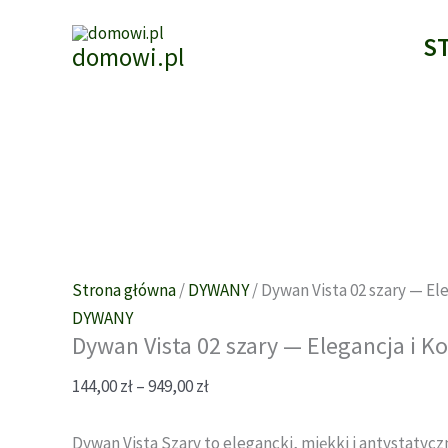
Przejdź
do
S
domowi.pl
treści
Strona główna
/
DYWANY
/ Dywan Vista 02 szary — El
DYWANY
Dywan Vista 02 szary — Elegancja i K
Zakres
144,00
zł
–
949,00
zł
cen:
od
Dywan Vista Szary to elegancki, miękki i antystatyc