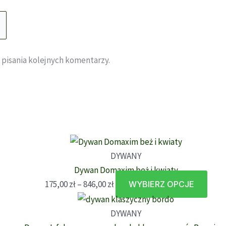
 pisania kolejnych komentarzy.
DYWANY
Dywan Domaxim beż i kwiaty
Zakres
Ten
175,00
zł
–
846,00
zł
WYBIERZ OPCJE
cen:
prod
od
ma
DYWANY