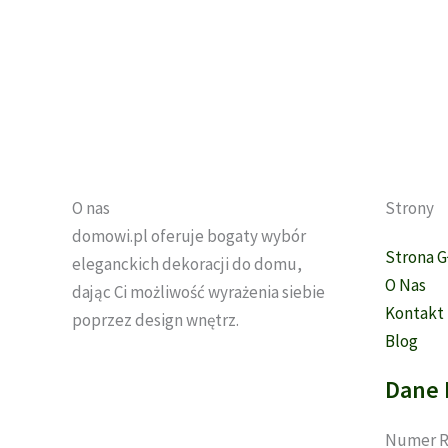
O nas
Strony
domowi.pl oferuje bogaty wybór
Strona 
eleganckich dekoracji do domu,
O Nas
dając Ci możliwość wyrażenia siebie
Kontakt
poprzez design wnętrz.
Blog
Dane 
Numer R