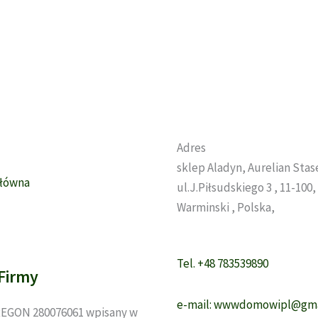
wybr
na
stron
prod
Adres
sklep Aladyn, Aurelian Sta
Główna
ul.J.Piłsudskiego 3 , 11-100
Warminski , Polska,
Tel. +48 783539890
Firmy
e-mail: wwwdomowipl@gma
EGON 280076061 wpisany w