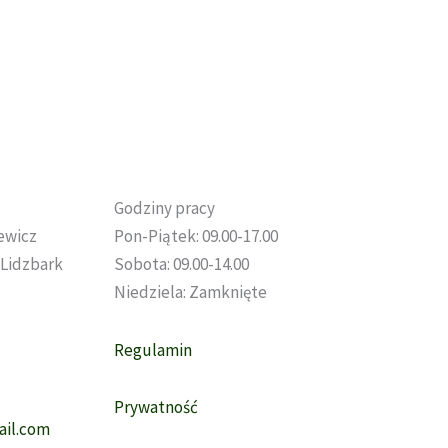
ać
ie
uktu
Godziny pracy
sewicz
Pon-Piątek: 09.00-17.00
, Lidzbark
Sobota: 09.00-14.00
Niedziela: Zamknięte
Regulamin
Prywatność
il.com