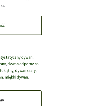
za.
yść
ntystatyczny dywan
,
sny
,
dywan odporny na
tokątny
,
dywan szary
,
an
,
miękki dywan
,