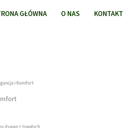
TRONA GŁÓWNA
O NAS
KONTAKT
egancja i Komfort
omfort
zny dywan z trwałych