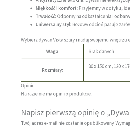
Miękkość i komfort:
Przyjemny w dotyku, ide
Trwałość:
Odporny na odkształcenia i odbarw
Uniwersalny styl:
Beżowy odcień pasuje zarów
Wybierz dywan Vista szary i nadaj swojemu wnętrzu 
Waga
Brak danych
80 x 150 cm, 120 x 1
Rozmiary:
Opinie
Na razie nie ma opinii o produkcie.
Napisz pierwszą opinię o „Dywan
Twój adres e-mail nie zostanie opublikowany.
Wymaga