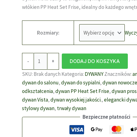
144,00 zł
włókien PP Heat Set Frise, idealny do każdego wnętr
do
949,00 zł
Wycz
Rozmiary:
ilość
-
+
DODAJ DO KOSZYKA
Dywan
Vista
SKU:
Brak danych
Kategoria:
DYWANY
Znaczników:
a
02
dywan do salonu
,
dywan do sypialni
,
dywan nowocze
szary
odkształcenia
,
dywan PP Heat Set Frise
,
dywan pros
—
dywan Vista
,
dywan wysokiej jakości.
,
elegancki dyw
Elegancja
stylowy dywan
,
trwały dywan
i
Bezpieczne płatności
Komfort