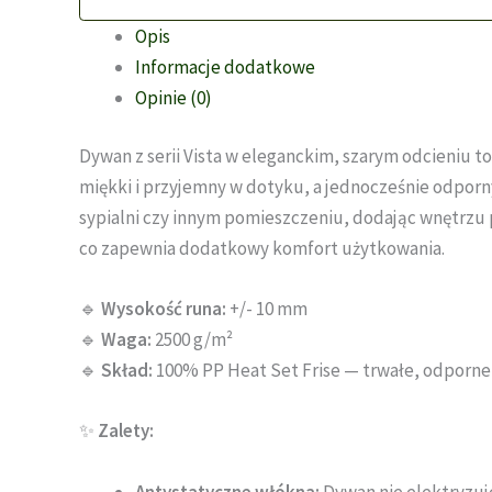
Opis
Informacje dodatkowe
Opinie (0)
Dywan z serii Vista w eleganckim, szarym odcieniu t
miękki i przyjemny w dotyku, a jednocześnie odporny 
sypialni czy innym pomieszczeniu, dodając wnętrzu p
co zapewnia dodatkowy komfort użytkowania.
🔹
Wysokość runa:
+/- 10 mm
🔹
Waga:
2500 g/m²
🔹
Skład:
100% PP Heat Set Frise — trwałe, odporne
✨
Zalety:
Antystatyczne włókna:
Dywan nie elektryzuje 