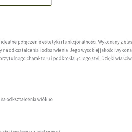
o idealne połączenie estetyki i funkcjonalności. Wykonany z el
na odkształcenia i odbarwienia. Jego wysokiej jakości wykonani
rzytulnego charakteru i podkreślając jego styl. Dzięki właści
 na odkształcenia włókno
się i jest łatwy w pielęgnacji.