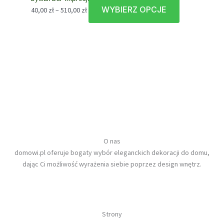
do
wariantów.
WYBIERZ OPCJE
Zakres
Ten
40,00
zł
–
510,00
zł
580,00 zł
Opcje
cen:
produkt
można
od
ma
wybrać
40,00 zł
wiele
na
do
wariantów.
stronie
510,00 zł
Opcje
produktu
można
wybrać
na
stronie
produktu
O nas
domowi.pl oferuje bogaty wybór eleganckich dekoracji do domu,
dając Ci możliwość wyrażenia siebie poprzez design wnętrz.
Strony