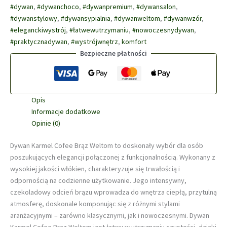
Cofee
#dywan
,
#dywanchoco
,
#dywanpremium
,
#dywansalon
,
brąz
#dywanstylowy
,
#dywansypialnia
,
#dywanweltom
,
#dywanwzór
,
Weltom
#eleganckiwystrój
,
#łatwewutrzymaniu
,
#nowoczesnydywan
,
#praktycznadywan
,
#wystrójwnętrz
,
komfort
Bezpieczne płatności
Opis
Informacje dodatkowe
Opinie (0)
Dywan Karmel Cofee Brąz Weltom to doskonały wybór dla osób
poszukujących elegancji połączonej z funkcjonalnością. Wykonany z
wysokiej jakości włókien, charakteryzuje się trwałością i
odpornością na codzienne użytkowanie. Jego intensywny,
czekoladowy odcień brązu wprowadza do wnętrza ciepłą, przytulną
atmosferę, doskonale komponując się z różnymi stylami
aranżacyjnymi – zarówno klasycznymi, jak i nowoczesnymi. Dywan
Karmel Cofee Brąz Weltom jest łatwy w utrzymaniu czystości, dzięki