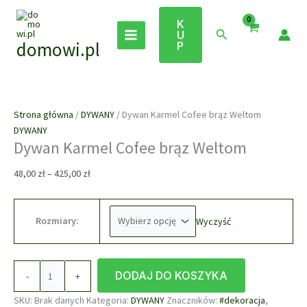
Przejdź
Wyprzedaż!
Wyprzedaż!
do
K
Szukaj
U
treści
domowi.pl
P
Strona główna
/
DYWANY
/ Dywan Karmel Cofee brąz Weltom
DYWANY
Dywan Karmel Cofee brąz Weltom
Zakres
48,00
zł
–
425,00
zł
cen:
od
48,00 zł
Rozmiary:
Wyczyść
do
425,00 zł
ilość
DODAJ DO KOSZYKA
-
+
Dywan
Karmel
SKU:
Brak danych
Kategoria:
DYWANY
Znaczników:
#dekoracja
,