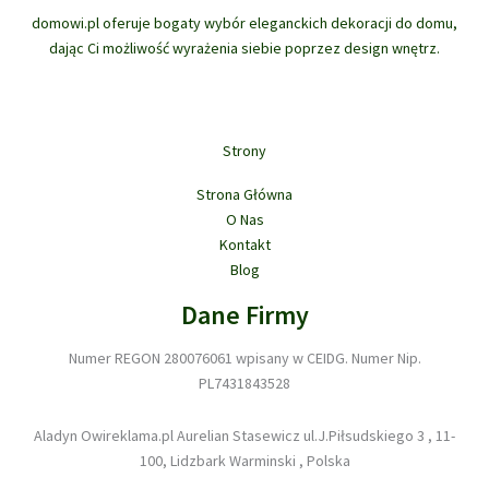
na
na
domowi.pl oferuje bogaty wybór eleganckich dekoracji do domu,
stronie
stron
dając Ci możliwość wyrażenia siebie poprzez design wnętrz.
produktu
prod
Strony
Strona Główna
O Nas
Kontakt
Blog
Dane Firmy
Numer REGON 280076061 wpisany w CEIDG. Numer Nip.
PL7431843528
Aladyn Owireklama.pl Aurelian Stasewicz ul.J.Piłsudskiego 3 , 11-
100, Lidzbark Warminski , Polska