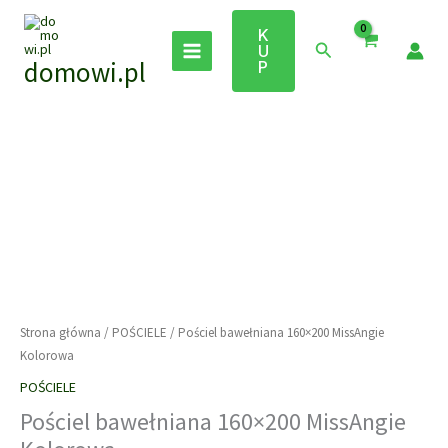
Przejdź
do
K
Szukaj
U
treści
domowi.pl
P
Strona główna
/
POŚCIELE
/ Pościel bawełniana 160×200 MissAngie
Kolorowa
POŚCIELE
Pościel bawełniana 160×200 MissAngie