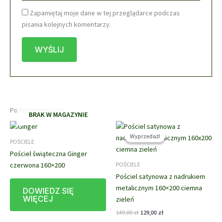
Zapamiętaj moje dane w tej przeglądarce podczas
pisania kolejnych komentarzy.
Podobne produkty
BRAK W MAGAZYNIE
Wyprzedaż!
Wyprzedaż!
POŚCIELE
Pościel świąteczna Ginger
czerwona 160×200
POŚCIELE
Pościel satynowa z nadrukiem
metalicznym 160×200 ciemna
DOWIEDZ SIĘ
WIĘCEJ
zieleń
Pierwotna
Aktualna
149,00
zł
129,00
zł
cena
cena