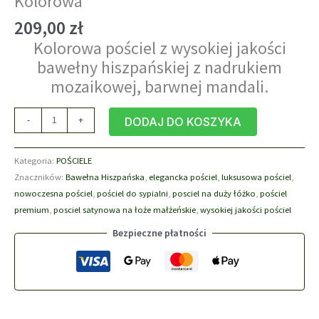
Kolorowa
209,00
zł
Kolorowa pościel z wysokiej jakości
bawełny hiszpańskiej z nadrukiem
mozaikowej,
barwnej mandali.
ilość
-
+
DODAJ DO KOSZYKA
Pościel
bawełniana
Kategoria:
POŚCIELE
160x200
Znaczników:
Bawełna Hiszpańska
,
elegancka pościel
,
luksusowa pościel
,
MissAngie
nowoczesna pościel
,
pościel do sypialni
,
posciel na duży łóżko
,
pościel
Kolorowa
premium
,
posciel satynowa na łoże małżeńskie
,
wysokiej jakości pościel
Bezpieczne płatności