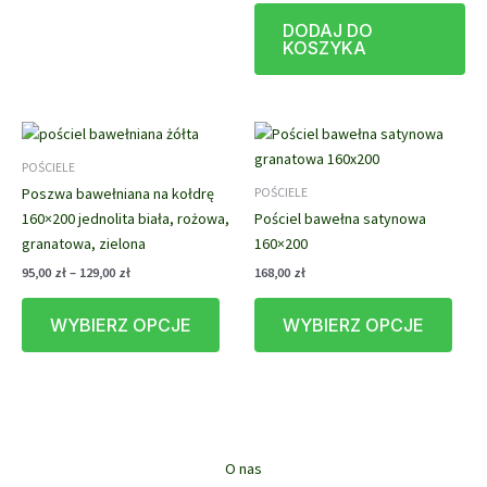
wynosiła:
wynosi:
DODAJ DO
149,00 zł.
129,00 zł.
KOSZYKA
POŚCIELE
Poszwa bawełniana na kołdrę
POŚCIELE
160×200 jednolita biała, rożowa,
Pościel bawełna satynowa
granatowa, zielona
160×200
Zakres
95,00
zł
–
129,00
zł
168,00
zł
cen:
Ten
Ten
od
WYBIERZ OPCJE
WYBIERZ OPCJE
produkt
prod
95,00 zł
do
ma
ma
129,00 zł
wiele
wiele
wariantów.
waria
Opcje
Opcj
można
możn
O nas
wybrać
wybr