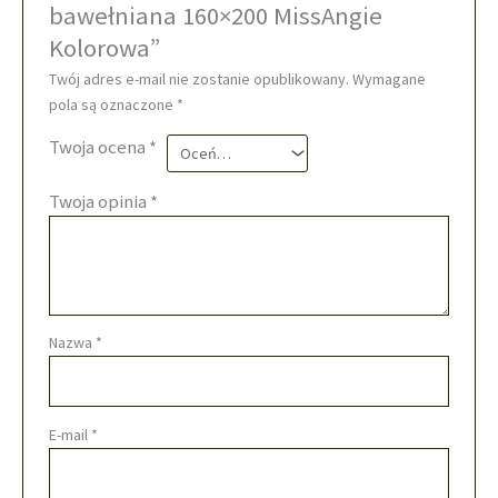
bawełniana 160×200 MissAngie
Kolorowa”
Twój adres e-mail nie zostanie opublikowany.
Wymagane
pola są oznaczone
*
Twoja ocena
*
Twoja opinia
*
Nazwa
*
E-mail
*