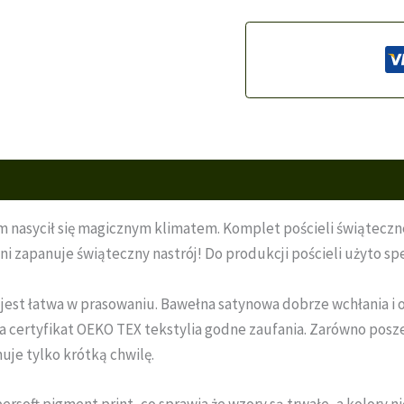
om nasycił się magicznym klimatem. Komplet pościeli świątecz
lni zapanuje świąteczny nastrój! Do produkcji pościeli użyto 
jest łatwa w prasowaniu. Bawełna satynowa dobrze wchłania i o
ada certyfikat OEKO TEX tekstylia godne zaufania. Zarówno posz
uje tylko krótką chwilę.