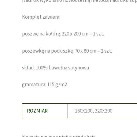
Nadruk wykonano nowoczesną metodą nadruku supersof
Komplet zawiera:
poszwę na kołdrę: 220 x 200 cm – 1 szt.
poszewkę na poduszkę: 70 x 80 cm – 2 szt.
skład: 100% bawełna satynowa
gramatura: 115 g/m2
ROZMIAR
160X200, 220X200