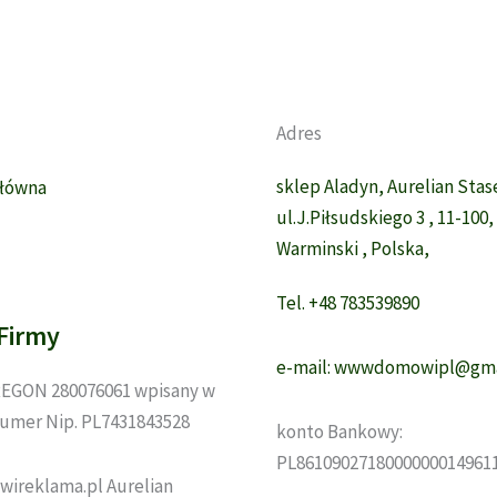
Adres
sklep Aladyn, Aurelian Sta
Główna
ul.J.Piłsudskiego 3 , 11-100
Warminski , Polska,
Tel. +48 783539890
Firmy
e-mail: wwwdomowipl@gma
EGON 280076061 wpisany w
umer Nip. PL7431843528
konto Bankowy:
PL8610902718000000014961
wireklama.pl Aurelian