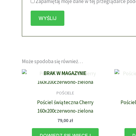
Zapamiętaj moje dane w tej przeglądarce podc
Może spodoba się również…
BRAK W MAGAZYNIE
POŚCIELE
Pościel świąteczna Cherry
Poście
160x200czerwono-zielona
79,00
zł
DOWIEDZ SIĘ WIĘCEJ
D