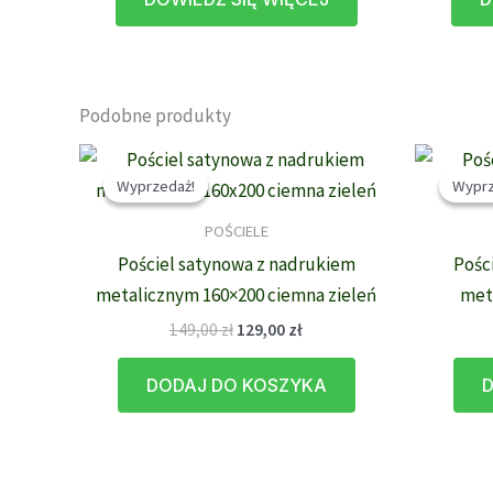
Podobne produkty
Wyprzedaż!
Wyprzedaż!
Wyprz
Wyprz
POŚCIELE
Pościel satynowa z nadrukiem
Pośc
metalicznym 160×200 ciemna zieleń
met
Pierwotna
Aktualna
149,00
zł
129,00
zł
cena
cena
wynosiła:
wynosi:
DODAJ DO KOSZYKA
D
149,00 zł.
129,00 zł.