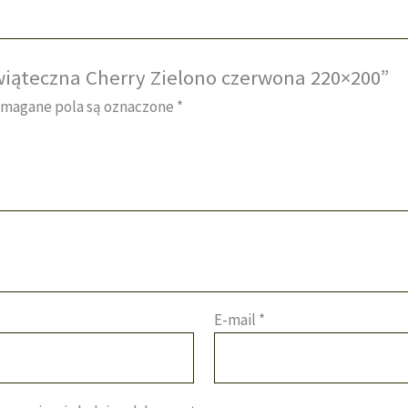
świąteczna Cherry Zielono czerwona 220×200”
magane pola są oznaczone
*
E-mail
*