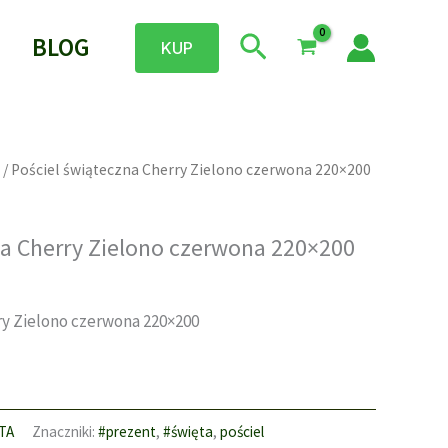
Szukaj
BLOG
KUP
/ Pościel świąteczna Cherry Zielono czerwona 220×200
na Cherry Zielono czerwona 220×200
ry Zielono czerwona 220×200
TA
Znaczniki:
#prezent
,
#święta
,
pościel