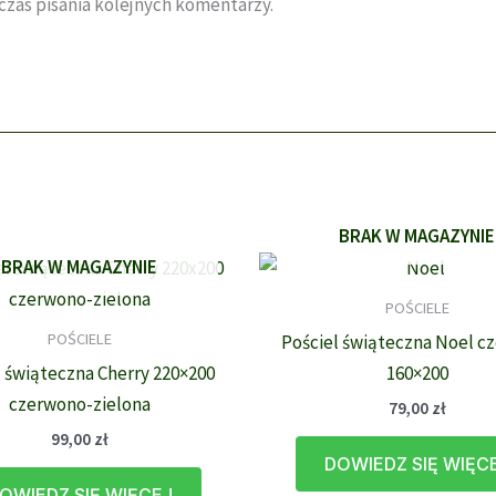
zas pisania kolejnych komentarzy.
BRAK W MAGAZYNIE
BRAK W MAGAZYNIE
POŚCIELE
POŚCIELE
Pościel świąteczna Noel c
l świąteczna Cherry 220×200
160×200
czerwono-zielona
79,00
zł
99,00
zł
DOWIEDZ SIĘ WIĘC
OWIEDZ SIĘ WIĘCEJ