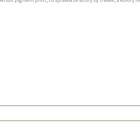
t pigment print, co sprawia że wzory są trwałe, a kolory nie