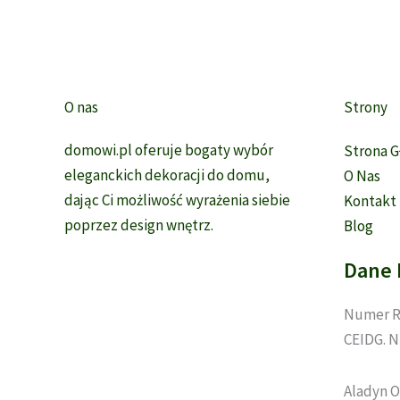
O nas
Strony
domowi.pl oferuje bogaty wybór
Strona 
eleganckich dekoracji do domu,
O Nas
dając Ci możliwość wyrażenia siebie
Kontakt
poprzez design wnętrz.
Blog
Dane 
Numer R
CEIDG. N
Aladyn O