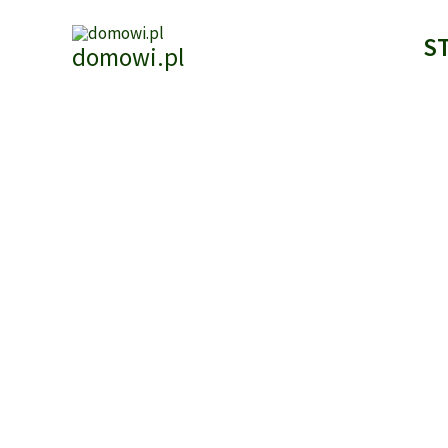
Przejdź
do
S
domowi.pl
treści