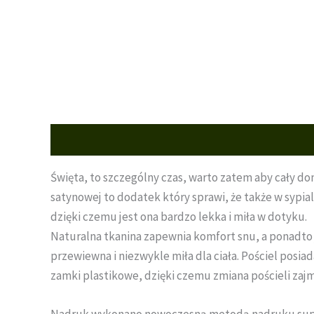
Opis
Informacje dodatkowe
Opinie (0)
Święta, to szczególny czas, warto zatem aby cały d
satynowej to dodatek który sprawi, że także w sypia
dzięki czemu jest ona bardzo lekka i miła w dotyku.
Naturalna tkanina zapewnia komfort snu, a ponadto 
przewiewna i niezwykle miła dla ciała. Pościel posi
zamki plastikowe, dzięki czemu zmiana pościeli zajm