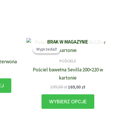
BRAK W MAGAZYNIE
Wyprzedaż!
Wyprzedaż!
POŚCIELE
czerwona
Pościel bawełna Sevilla 200×220 w
kartonie
EJ
Pierwotna
Aktualna
199,00
zł
169,00
zł
cena
cena
Ten
wynosiła:
wynosi:
WYBIERZ OPCJE
199,00 zł.
169,00 zł.
produkt
ma
wiele
wariantów.