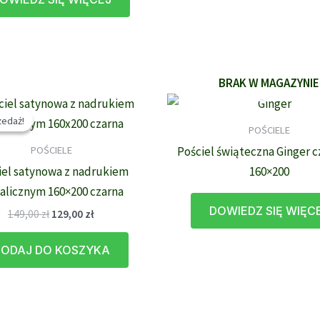
BRAK W MAGAZYNIE
edaż!
edaż!
POŚCIELE
POŚCIELE
Pościel świąteczna Ginger 
iel satynowa z nadrukiem
160×200
alicznym 160×200 czarna
DOWIEDZ SIĘ WIĘC
Pierwotna
Aktualna
149,00
zł
129,00
zł
cena
cena
wynosiła:
wynosi:
ODAJ DO KOSZYKA
149,00 zł.
129,00 zł.