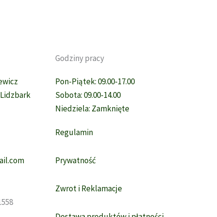
Opcje
można
wybrać
na
Godziny pracy
stronie
produktu
sewicz
Pon-Piątek: 09.00-17.00
, Lidzbark
Sobota: 09.00-14.00
Niedziela: Zamknięte
Regulamin
il.com
Prywatność
Zwrot i Reklamacje
1558
Dostawa produktów i płatności