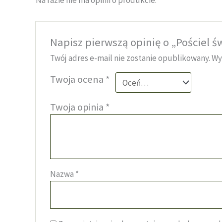
Na razie nie ma opinii o produkcie.
Napisz pierwszą opinię o „Pościel 
Twój adres e-mail nie zostanie opublikowany.
Wy
Twoja ocena
*
Twoja opinia
*
Nazwa
*