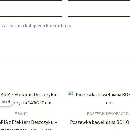
zas pisania kolejnych komentarzy.
edaż!
edaż!
FIRANY
POSZEWKI DEKORACYJN
ARIA z Efektem Deszczyku –
Poszewka bawełniana BOHO 