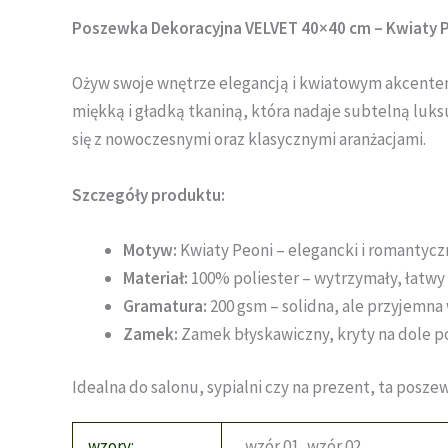
Poszewka Dekoracyjna VELVET 40×40 cm – Kwiaty 
Ożyw swoje wnętrze elegancją i kwiatowym akcentem 
miękką i gładką tkaniną, która nadaje subtelną lu
się z nowoczesnymi oraz klasycznymi aranżacjami.
Szczegóły produktu:
Motyw:
Kwiaty Peoni – elegancki i romantycz
Materiał:
100% poliester – wytrzymały, łatwy
Gramatura:
200 gsm – solidna, ale przyjemna
Zamek:
Zamek błyskawiczny, kryty na dole p
Idealna do salonu, sypialni czy na prezent, ta pos
wzory:
wzór 01, wzór 02