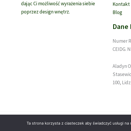
dając Ci możliwość wyrażenia siebie
Kontakt
poprzez design wnętrz.
Blog
Dane 
Numer R
CEIDG. N
Aladyn O
Stasewicz
100, Lid
Ta strona korzysta z ciasteczek aby świadczyć usługi na