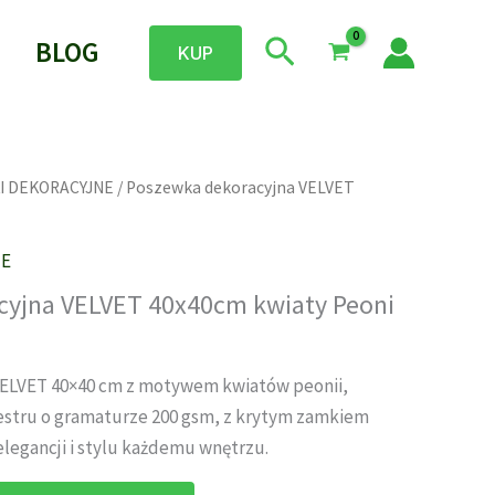
Szukaj
BLOG
KUP
I DEKORACYJNE
/ Poszewka dekoracyjna VELVET
NE
cyjna VELVET 40x40cm kwiaty Peoni
ELVET 40×40 cm z motywem kwiatów peonii,
estru o gramaturze 200 gsm, z krytym zamkiem
legancji i stylu każdemu wnętrzu.