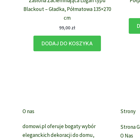
Zasłona Zaciemniająca Logan typu
Półp
Blackout – Gładka, Półmatowa 135×270
cm
D
99,00
zł
DODAJ DO KOSZYKA
O nas
Strony
domowi.pl oferuje bogaty wybór
Strona 
eleganckich dekoracji do domu,
O Nas