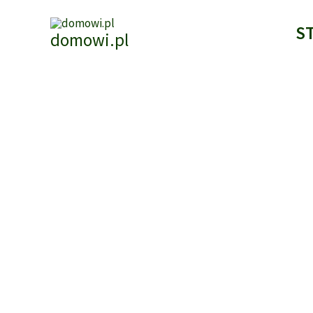
Przejdź
do
S
domowi.pl
treści