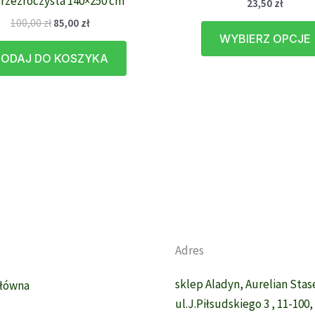
rzezroczysta 140×250 cm
23,50
zł
Pierwotna
Aktualna
100,00
zł
85,00
zł
cena
cena
WYBIERZ OPCJE
wynosiła:
wynosi:
ODAJ DO KOSZYKA
100,00 zł.
85,00 zł.
Adres
sklep Aladyn, Aurelian Sta
Główna
ul.J.Piłsudskiego 3 , 11-100