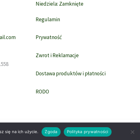
Niedziela: Zamknięte
Regulamin
il.com
Prywatność
Zwrot i Reklamacje
1558
Dostawa produktów i płatności
RODO
z się na ich użycie.
Zgoda
Polityka prywatności