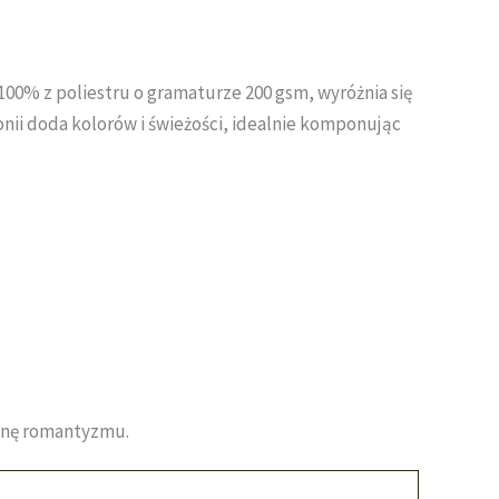
00% z poliestru o gramaturze 200 gsm, wyróżnia się
ii doda kolorów i świeżości, idealnie komponując
binę romantyzmu.