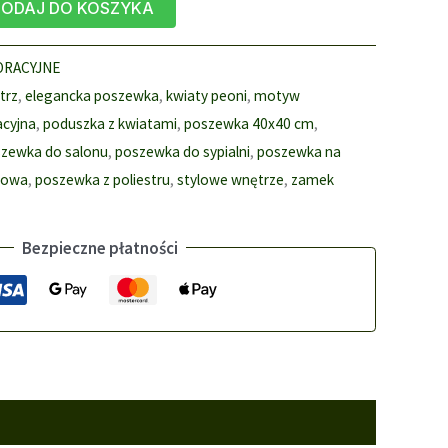
ODAJ DO KOSZYKA
ORACYJNE
trz
,
elegancka poszewka
,
kwiaty peoni
,
motyw
acyjna
,
poduszka z kwiatami
,
poszewka 40x40 cm
,
zewka do salonu
,
poszewka do sypialni
,
poszewka na
towa
,
poszewka z poliestru
,
stylowe wnętrze
,
zamek
Bezpieczne płatności