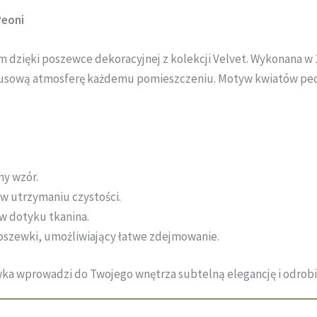
Peoni
dzięki poszewce dekoracyjnej z kolekcji Velvet. Wykonana w 1
ksusową atmosferę każdemu pomieszczeniu. Motyw kwiatów peon
ny wzór.
 w utrzymaniu czystości.
 w dotyku tkanina.
oszewki, umożliwiający łatwe zdejmowanie.
zewka wprowadzi do Twojego wnętrza subtelną elegancję i odro