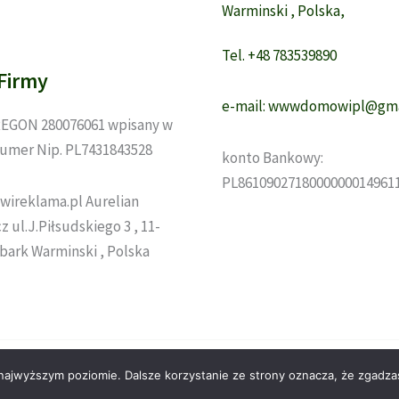
Warminski , Polska,
Tel. +48 783539890
Firmy
e-mail: wwwdomowipl@gma
EGON 280076061 wpisany w
umer Nip. PL7431843528
konto Bankowy:
PL8610902718000000014961
wireklama.pl Aurelian
 ul.J.Piłsudskiego 3 , 11-
zbark Warminski , Polska
Prawa autorskie © 2026 domowi.pl
 najwyższym poziomie. Dalsze korzystanie ze strony oznacza, że zgadzas