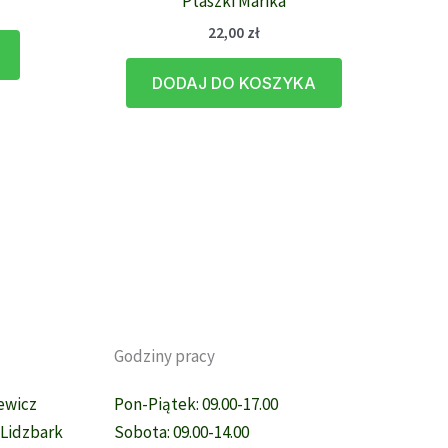
Ptaszki Marika
22,00
zł
Ten
produkt
DODAJ DO KOSZYKA
ma
wiele
wariantów.
Opcje
można
wybrać
na
stronie
produktu
Godziny pracy
sewicz
Pon-Piątek: 09.00-17.00
, Lidzbark
Sobota: 09.00-14.00