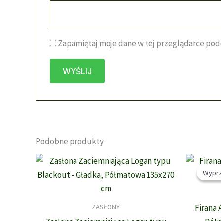
Zapamiętaj moje dane w tej przeglądarce podc
Podobne produkty
Wyprz
Wyprz
ZASŁONY
Firana 