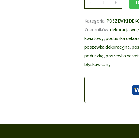
ilość
-
+
D
Poszewka
dekoracyjna
Kategoria:
POSZEWKI DEK
VELVET
Znaczników:
dekoracja wnę
40x40cm
kwiatowy
,
poduszka dekor
kwiaty
poszewka dekoracyjna
,
pos
Peoni
poduszkę
,
poszewka velve
błyskawiczny