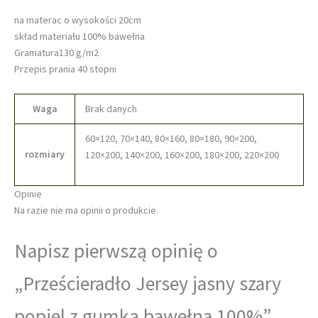
na materac o wysokości 20cm
skład materiału 100% bawełna
Gramatura130 g/m2
Przepis prania 40 stopni
Waga
Brak danych
60×120, 70×140, 80×160, 80×180, 90×200,
rozmiary
120×200, 140×200, 160×200, 180×200, 220×200
Opinie
Na razie nie ma opinii o produkcie.
Napisz pierwszą opinię o
„Prześcieradło Jersey jasny szary
popiel z gumką bawełna 100%”