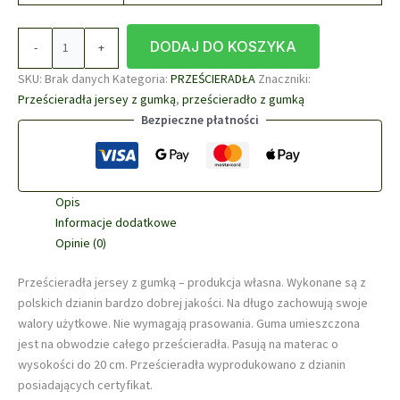
ilość
DODAJ DO KOSZYKA
-
+
Prześcieradło
Jersey
SKU:
Brak danych
Kategoria:
PRZEŚCIERADŁA
Znaczniki:
jasny
Prześcieradła jersey z gumką
,
prześcieradło z gumką
szary
Bezpieczne płatności
popiel
z
gumką
bawełna
Opis
100%
Informacje dodatkowe
Opinie (0)
Prześcieradła jersey z gumką – produkcja własna. Wykonane są z
polskich dzianin bardzo dobrej jakości. Na długo zachowują swoje
walory użytkowe. Nie wymagają prasowania. Guma umieszczona
jest na obwodzie całego prześcieradła. Pasują na materac o
wysokości do 20 cm. Prześcieradła wyprodukowano z dzianin
posiadających certyfikat.