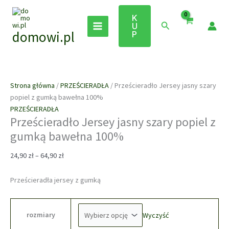
Przejdź
Wyprzedaż!
Wyprzedaż!
Wyprzedaż!
Wyprzedaż!
Wyprzedaż!
Wyprzedaż!
Wyprzedaż!
Wyprzedaż!
Wyprzedaż!
do
K
Szukaj
U
treści
domowi.pl
P
Strona główna
/
PRZEŚCIERADŁA
/ Prześcieradło Jersey jasny szary
popiel z gumką bawełna 100%
PRZEŚCIERADŁA
Prześcieradło Jersey jasny szary popiel z
gumką bawełna 100%
Zakres
24,90
zł
–
64,90
zł
cen:
od
Prześcieradła jersey z gumką
24,90 zł
do
64,90 zł
rozmiary
Wyczyść