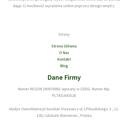
dając Ci możliwość wyrażenia siebie poprzez design wnętrz.
Strony
Strona Główna
O Nas
Kontakt
Blog
Dane Firmy
Numer REGON 280076061 wpisany w CEIDG. Numer Nip.
PL7431843528
Aladyn Owireklama.pl Aurelian Stasewicz ul.J.Piłsudskiego 3 , 11-
100, Lidzbark Warminski , Polska