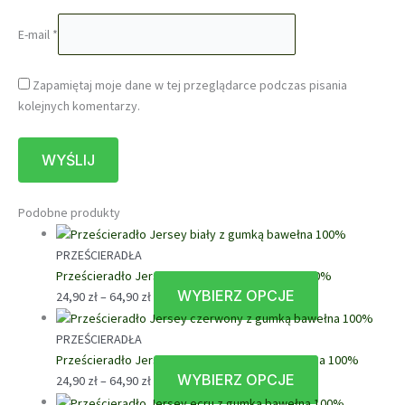
E-mail
*
Zapamiętaj moje dane w tej przeglądarce podczas pisania
kolejnych komentarzy.
Podobne produkty
PRZEŚCIERADŁA
Prześcieradło Jersey biały z gumką bawełna 100%
WYBIERZ OPCJE
Zakres
Ten
24,90
zł
–
64,90
zł
cen:
produkt
od
ma
PRZEŚCIERADŁA
24,90 zł
wiele
Prześcieradło Jersey czerwony z gumką bawełna 100%
do
wariantów.
WYBIERZ OPCJE
Zakres
Ten
24,90
zł
–
64,90
zł
64,90 zł
Opcje
cen:
produkt