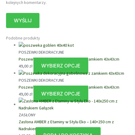
kolejnych komentarzy.
Podobne produkty
POSZEWKI DEKORACYJNE
Poszewka dekoracyjna gobelinowa z zamkiem 43x43cm
WYBIERZ OPCJE
Ten
49,00
zł
produkt
ma
POSZEWKI DEKORACYJNE
wiele
Poszewka dekoracyjna gobelinowa z zamkiem 43x43cm
wariantów.
WYBIERZ OPCJE
Ten
49,00
zł
Opcje
produkt
można
ma
wybrać
wiele
ZASŁONY
na
wariantów.
Zasłona AMBER z Etaminy w Stylu Eko – 140×250 cm z
stronie
Opcje
Nadrukiem Gałązek