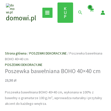
Przejdź
do
K
Szukaj
U
treści
domowi.pl
P
Strona główna
/
POSZEWKI DEKORACYJNE
/ Poszewka bawełniana
BOHO 40×40 cm
POSZEWKI DEKORACYJNE
Poszewka bawełniana BOHO 40×40 cm
23,50
zł
Poszewka bawełniana BOHO 40×40 cm, wykonana w 100% z
bawełny o gramaturze 100 g/m², wprowadza naturalny i przytulny
akcent do każdego wnętrza.