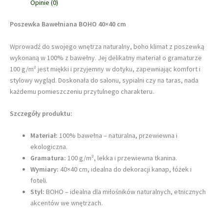
Opinie (0)
Poszewka Bawełniana BOHO 40×40 cm
Wprowadź do swojego wnętrza naturalny, boho klimat z poszewką
wykonaną w 100% z bawełny. Jej delikatny materiał o gramaturze
100 g/m² jest miękki i przyjemny w dotyku, zapewniając komfort i
stylowy wygląd. Doskonała do salonu, sypialni czy na taras, nada
każdemu pomieszczeniu przytulnego charakteru.
Szczegóły produktu:
Materiał:
100% bawełna – naturalna, przewiewna i
ekologiczna.
Gramatura:
100 g/m², lekka i przewiewna tkanina.
Wymiary:
40×40 cm, idealna do dekoracji kanap, łóżek i
foteli.
Styl:
BOHO – idealna dla miłośników naturalnych, etnicznych
akcentów we wnętrzach.