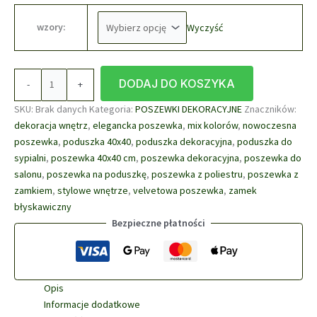
wzory:
Wyczyść
ilość
DODAJ DO KOSZYKA
-
+
Poszewka
bawełniana
SKU:
Brak danych
Kategoria:
POSZEWKI DEKORACYJNE
Znaczników:
BOHO
dekoracja wnętrz
,
elegancka poszewka
,
mix kolorów
,
nowoczesna
40x40
poszewka
,
poduszka 40x40
,
poduszka dekoracyjna
,
poduszka do
cm
sypialni
,
poszewka 40x40 cm
,
poszewka dekoracyjna
,
poszewka do
salonu
,
poszewka na poduszkę
,
poszewka z poliestru
,
poszewka z
zamkiem
,
stylowe wnętrze
,
velvetowa poszewka
,
zamek
błyskawiczny
Bezpieczne płatności
Opis
Informacje dodatkowe