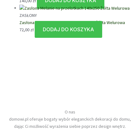
produktu
DODAJ DO KOSZYKA
można
140,00
zł
wybrać
na
ZASŁONY
stronie
Zasłona Melanie na przelotkach 140×250 Żółta Welurowa
produktu
DODAJ DO KOSZYKA
72,00
zł
O nas
domowi.pl oferuje bogaty wybór eleganckich dekoracji do domu,
dając Ci możliwość wyrażenia siebie poprzez design wnętrz.