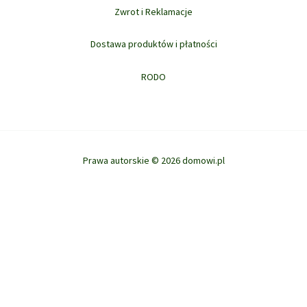
Zwrot i Reklamacje
Dostawa produktów i płatności
RODO
Prawa autorskie © 2026 domowi.pl
WYBIERZ OPCJE
Ta strona korzysta z ciasteczek aby świadczyć usługi na najwyższym
poziomie. Dalsze korzystanie ze strony oznacza, że zgadzasz się na ich